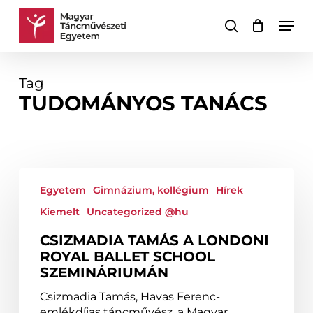
Skip
Men
to
keresés
Kosár
Kosár
main
bezárása
content
Tag
TUDOMÁNYOS TANÁCS
Csizmadia
Tamás
Egyetem
Gimnázium, kollégium
Hírek
a
Kiemelt
Uncategorized @hu
londoni
Royal
CSIZMADIA TAMÁS A LONDONI
Ballet
ROYAL BALLET SCHOOL
School
SZEMINÁRIUMÁN
szemináriumán
Csizmadia Tamás, Havas Ferenc-
emlékdíjas táncművész, a Magyar