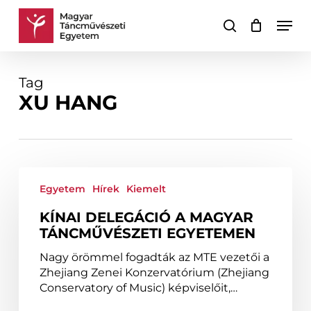
Skip
Men
to
keresés
Kosár
Kosár
main
bezárása
content
Tag
XU HANG
Kínai
delegáció
Egyetem
Hírek
Kiemelt
a
KÍNAI DELEGÁCIÓ A MAGYAR
Magyar
TÁNCMŰVÉSZETI EGYETEMEN
Táncművészeti
Egyetemen
Nagy örömmel fogadták az MTE vezetői a
Zhejiang Zenei Konzervatórium (Zhejiang
Conservatory of Music) képviselőit,…