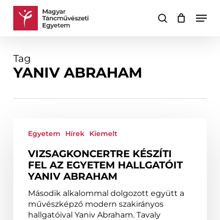
Skip
Men
to
keresés
Kosár
Kosár
main
bezárása
content
Tag
YANIV ABRAHAM
Vizsagkoncertre
készíti
Egyetem
Hírek
Kiemelt
fel
VIZSAGKONCERTRE KÉSZÍTI
az
FEL AZ EGYETEM HALLGATÓIT
Egyetem
YANIV ABRAHAM
hallgatóit
Yaniv
Második alkalommal dolgozott együtt a
Abraham
művészképző modern szakirányos
hallgatóival Yaniv Abraham. Tavaly