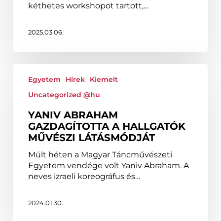
kéthetes workshopot tartott,…
2025.03.06.
Yaniv
Abraham
Egyetem
Hírek
Kiemelt
gazdagította
Uncategorized @hu
a
hallgatók
YANIV ABRAHAM
művészi
GAZDAGÍTOTTA A HALLGATÓK
látásmódját
MŰVÉSZI LÁTÁSMÓDJÁT
Múlt héten a Magyar Táncművészeti
Egyetem vendége volt Yaniv Abraham. A
neves izraeli koreográfus és…
2024.01.30.