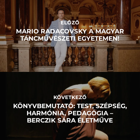
ELŐZŐ
MARIO RADACOVSKY A MAGYAR
TÁNCMŰVÉSZETI EGYETEMEN!
KÖVETKEZŐ
KÖNYVBEMUTATÓ: TEST, SZÉPSÉG,
HARMÓNIA, PEDAGÓGIA –
BERCZIK SÁRA ÉLETMŰVE