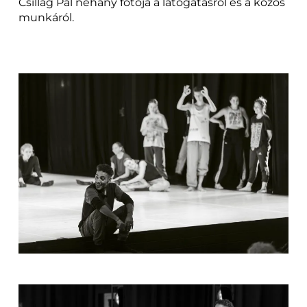
Csillag Pál néhány fotója a látogatásról és a közös
munkáról.