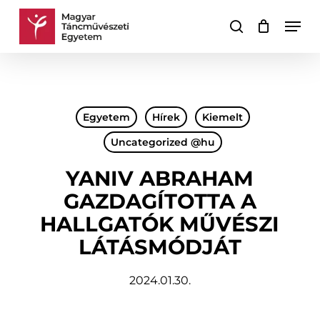
Skip
Men
to
keresés
Kosár
Kosár
main
bezárása
content
Egyetem
Hírek
Kiemelt
Uncategorized @hu
YANIV ABRAHAM
GAZDAGÍTOTTA A
HALLGATÓK MŰVÉSZI
LÁTÁSMÓDJÁT
2024.01.30.