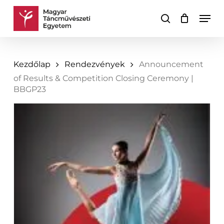
Skip
Men
to
keresés
Kosár
Kosár
main
bezárása
content
Kezdőlap
Rendezvények
Announcement
of Results & Competition Closing Ceremony |
BBGP23