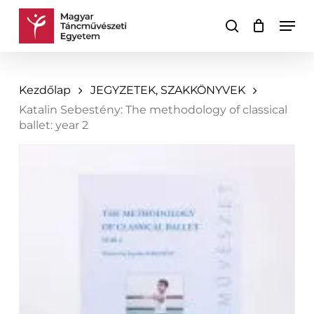
Skip
Men
to
keresés
Kosár
Kosár
main
bezárása
content
Kezdőlap
JEGYZETEK, SZAKKÖNYVEK
Katalin Sebestény: The methodology of classical
ballet: year 2