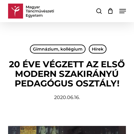
Skip
Men
to
keresés
Kosár
Kosár
main
bezárása
content
Gimnázium, kollégium
Hírek
20 ÉVE VÉGZETT AZ ELSŐ
MODERN SZAKIRÁNYÚ
PEDAGÓGUS OSZTÁLY!
2020.06.16.