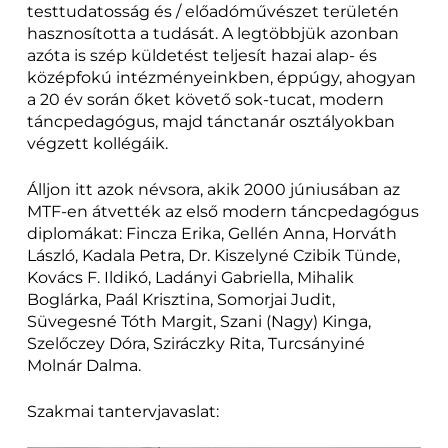
testtudatosság és / előadóművészet területén
hasznosította a tudását. A legtöbbjük azonban
azóta is szép küldetést teljesít hazai alap- és
középfokú intézményeinkben, éppúgy, ahogyan
a 20 év során őket követő sok-tucat, modern
táncpedagógus, majd tánctanár osztályokban
végzett kollégáik.
Álljon itt azok névsora, akik 2000 júniusában az
MTF-en átvették az első modern táncpedagógus
diplomákat: Fincza Erika, Gellén Anna, Horváth
László, Kadala Petra, Dr. Kiszelyné Czibik Tünde,
Kovács F. Ildikó, Ladányi Gabriella, Mihalik
Boglárka, Paál Krisztina, Somorjai Judit,
Süvegesné Tóth Margit, Szani (Nagy) Kinga,
Szelőczey Dóra, Sziráczky Rita, Turcsányiné
Molnár Dalma.
Szakmai tantervjavaslat: