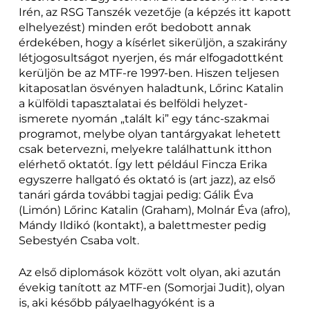
Irén, az RSG Tanszék vezetője (a képzés itt kapott
elhelyezést) minden erőt bedobott annak
érdekében, hogy a kísérlet sikerüljön, a szakirány
létjogosultságot nyerjen, és már elfogadottként
kerüljön be az MTF-re 1997-ben. Hiszen teljesen
kitaposatlan ösvényen haladtunk, Lőrinc Katalin
a külföldi tapasztalatai és belföldi helyzet-
ismerete nyomán „talált ki” egy tánc-szakmai
programot, melybe olyan tantárgyakat lehetett
csak betervezni, melyekre találhattunk itthon
elérhető oktatót. Így lett például Fincza Erika
egyszerre hallgató és oktató is (art jazz), az első
tanári gárda további tagjai pedig: Gálik Éva
(Limón) Lőrinc Katalin (Graham), Molnár Éva (afro),
Mándy Ildikó (kontakt), a balettmester pedig
Sebestyén Csaba volt.
Az első diplomások között volt olyan, aki azután
évekig tanított az MTF-en (Somorjai Judit), olyan
is, aki később pályaelhagyóként is a