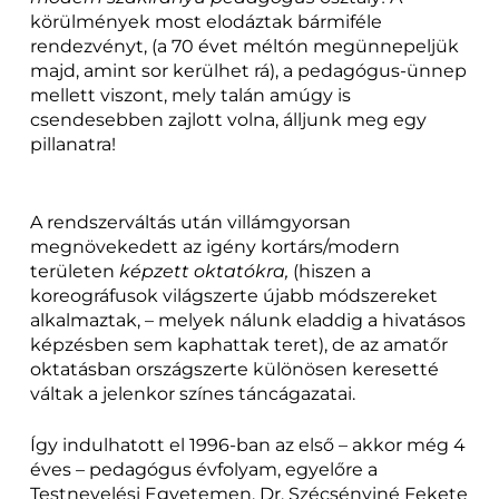
körülmények most elodáztak bármiféle
rendezvényt, (a 70 évet méltón megünnepeljük
majd, amint sor kerülhet rá), a pedagógus-ünnep
mellett viszont, mely talán amúgy is
csendesebben zajlott volna, álljunk meg egy
pillanatra!
A rendszerváltás után villámgyorsan
megnövekedett az igény kortárs/modern
területen
képzett oktatókra,
(hiszen a
koreográfusok világszerte újabb módszereket
alkalmaztak, – melyek nálunk eladdig a hivatásos
képzésben sem kaphattak teret), de az amatőr
oktatásban országszerte különösen keresetté
váltak a jelenkor színes táncágazatai.
Így indulhatott el 1996-ban az első – akkor még 4
éves – pedagógus évfolyam, egyelőre a
Testnevelési Egyetemen. Dr. Szécsényiné Fekete