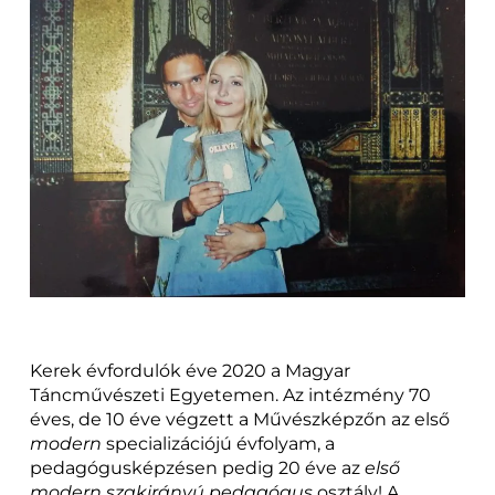
Kerek évfordulók éve 2020 a Magyar
Táncművészeti Egyetemen. Az intézmény 70
éves, de 10 éve végzett a Művészképzőn az első
modern
specializációjú évfolyam, a
pedagógusképzésen pedig 20 éve az
első
modern szakirányú pedagógus
osztály! A