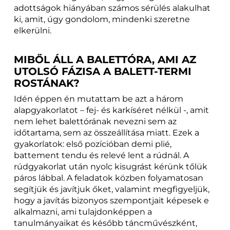
adottságok hiányában számos sérülés alakulhat
ki, amit, úgy gondolom, mindenki szeretne
elkerülni.
MIBŐL ÁLL A BALETTÓRA, AMI AZ
UTOLSÓ FÁZISA A BALETT-TERMI
ROSTÁNAK?
Idén éppen én mutattam be azt a három
alapgyakorlatot – fej- és karkíséret nélkül -, amit
nem lehet balettórának nevezni sem az
időtartama, sem az összeállítása miatt. Ezek a
gyakorlatok: első pozícióban demi plié,
battement tendu és relevé lent a rúdnál. A
rúdgyakorlat után nyolc kisugrást kérünk tőlük
páros lábbal. A feladatok közben folyamatosan
segítjük és javítjuk őket, valamint megfigyeljük,
hogy a javítás bizonyos szempontjait képesek e
alkalmazni, ami tulajdonképpen a
tanulmányaikat és később táncművészként,