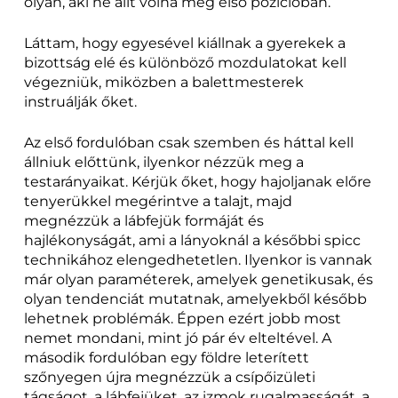
olyan, aki ne állt volna még első pozícióban.
Láttam, hogy egyesével kiállnak a gyerekek a
bizottság elé és különböző mozdulatokat kell
végezniük, miközben a balettmesterek
instruálják őket.
Az első fordulóban csak szemben és háttal kell
állniuk előttünk, ilyenkor nézzük meg a
testarányaikat. Kérjük őket, hogy hajoljanak előre
tenyerükkel megérintve a talajt, majd
megnézzük a lábfejük formáját és
hajlékonyságát, ami a lányoknál a későbbi spicc
technikához elengedhetetlen. Ilyenkor is vannak
már olyan paraméterek, amelyek genetikusak, és
olyan tendenciát mutatnak, amelyekből később
lehetnek problémák. Éppen ezért jobb most
nemet mondani, mint jó pár év elteltével. A
második fordulóban egy földre leterített
szőnyegen újra megnézzük a csípőizületi
tágságot, a lábfejüket, az izmok rugalmasságát, a