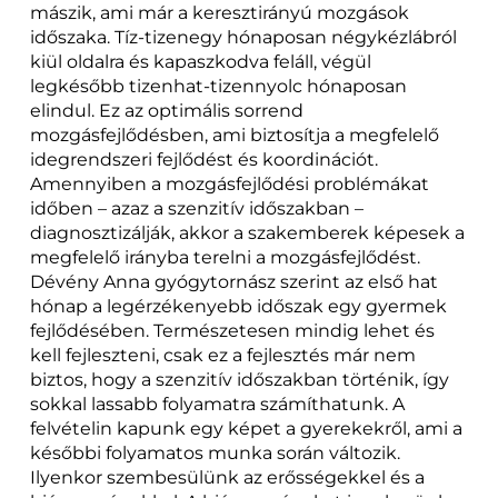
mászik, ami már a keresztirányú mozgások
időszaka. Tíz-tizenegy hónaposan négykézlábról
kiül oldalra és kapaszkodva feláll, végül
legkésőbb tizenhat-tizennyolc hónaposan
elindul. Ez az optimális sorrend
mozgásfejlődésben, ami biztosítja a megfelelő
idegrendszeri fejlődést és koordinációt.
Amennyiben a mozgásfejlődési problémákat
időben – azaz a szenzitív időszakban –
diagnosztizálják, akkor a szakemberek képesek a
megfelelő irányba terelni a mozgásfejlődést.
Dévény Anna gyógytornász szerint az első hat
hónap a legérzékenyebb időszak egy gyermek
fejlődésében. Természetesen mindig lehet és
kell fejleszteni, csak ez a fejlesztés már nem
biztos, hogy a szenzitív időszakban történik, így
sokkal lassabb folyamatra számíthatunk. A
felvételin kapunk egy képet a gyerekekről, ami a
későbbi folyamatos munka során változik.
Ilyenkor szembesülünk az erősségekkel és a