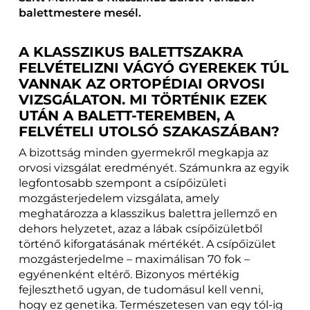
balettmestere mesél.
A KLASSZIKUS BALETTSZAKRA
FELVÉTELIZNI VÁGYÓ GYEREKEK TÚL
VANNAK AZ ORTOPÉDIAI ORVOSI
VIZSGÁLATON. MI TÖRTÉNIK EZEK
UTÁN A BALETT-TEREMBEN, A
FELVÉTELI UTOLSÓ SZAKASZÁBAN?
A bizottság minden gyermekről megkapja az
orvosi vizsgálat eredményét. Számunkra az egyik
legfontosabb szempont a csípőizületi
mozgásterjedelem vizsgálata, amely
meghatározza a klasszikus balettra jellemző en
dehors helyzetet, azaz a lábak csípőizületből
történő kiforgatásának mértékét. A csípőizület
mozgásterjedelme – maximálisan 70 fok –
egyénenként eltérő. Bizonyos mértékig
fejleszthető ugyan, de tudomásul kell venni,
hogy ez genetika. Természetesen van egy tól-ig