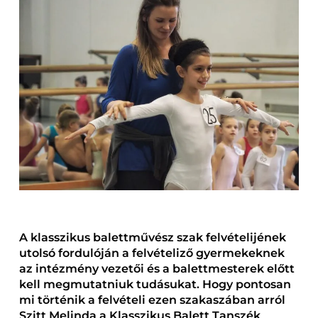
A klasszikus balettművész szak felvételijének
utolsó fordulóján a felvételiző gyermekeknek
az intézmény vezetői és a balettmesterek előtt
kell megmutatniuk tudásukat. Hogy pontosan
mi történik a felvételi ezen szakaszában arról
Szitt Melinda a Klasszikus Balett Tanszék