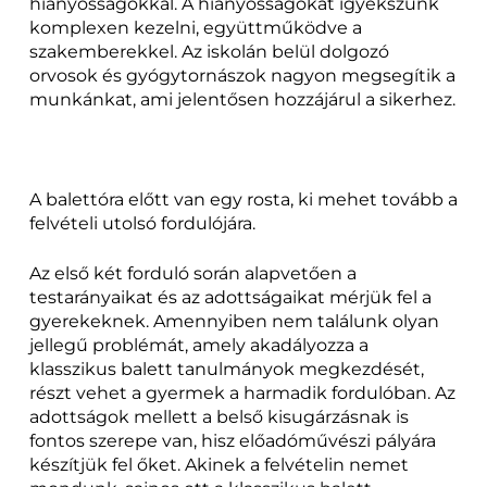
hiányosságokkal. A hiányosságokat igyekszünk
komplexen kezelni, együttműködve a
szakemberekkel. Az iskolán belül dolgozó
orvosok és gyógytornászok nagyon megsegítik a
munkánkat, ami jelentősen hozzájárul a sikerhez.
A balettóra előtt van egy rosta, ki mehet tovább a
felvételi utolsó fordulójára.
Az első két forduló során alapvetően a
testarányaikat és az adottságaikat mérjük fel a
gyerekeknek. Amennyiben nem találunk olyan
jellegű problémát, amely akadályozza a
klasszikus balett tanulmányok megkezdését,
részt vehet a gyermek a harmadik fordulóban. Az
adottságok mellett a belső kisugárzásnak is
fontos szerepe van, hisz előadóművészi pályára
készítjük fel őket. Akinek a felvételin nemet