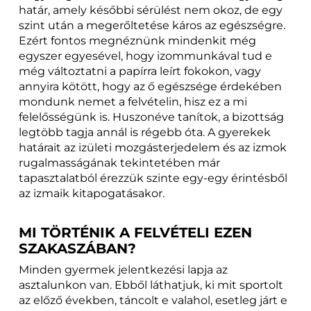
határ, amely későbbi sérülést nem okoz, de egy
szint után a megerőltetése káros az egészségre.
Ezért fontos megnéznünk mindenkit még
egyszer egyesével, hogy izommunkával tud e
még változtatni a papírra leírt fokokon, vagy
annyira kötött, hogy az ő egészsége érdekében
mondunk nemet a felvételin, hisz ez a mi
felelősségünk is. Huszonéve tanítok, a bizottság
legtöbb tagja annál is régebb óta. A gyerekek
határait az izületi mozgásterjedelem és az izmok
rugalmasságának tekintetében már
tapasztalatból érezzük szinte egy-egy érintésből
az izmaik kitapogatásakor.
MI TÖRTÉNIK A FELVÉTELI EZEN
SZAKASZÁBAN?
Minden gyermek jelentkezési lapja az
asztalunkon van. Ebből láthatjuk, ki mit sportolt
az előző években, táncolt e valahol, esetleg járt e