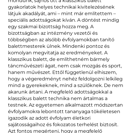
mondunk, sajnos ott a klasszikus balett
gyakorlatok helyes technikai kivitelezésének
látjuk akadályát, ami – mint már említettem –
speciális adottságokat kíván. A döntést mindig
egy szakmai bizottság hozza meg. A
bizottságban az intézmény vezetői és
többségben az alsóbb évfolyamokban tanító
balettmesterek ülnek. Mindenki pontoz és
komolyan megvitatja az eredményeket. A
klasszikus balett, de említhetném bármely
táncművészeti ágat, nem csak mozgás és sport,
hanem művészet. Ettől függetlenül elhiszem,
hogy a végeredményt nehéz feldolgozni lelkileg
mind a gyerekeknek, mind a szülőknek. De nem
akarunk ártani. A megfelelő adottságokkal a
klasszikus balett technika nem ártalmas a
testnek. Az egyetemen alkalmazott módszertan
évfolyamokra lebontott tananyaga tökéletesen
igazodik az adott évfolyam életkori
sajátosságaihoz és fokozatos terhelést biztosít.
Azt fontos megérteni, hogy a megfelelő