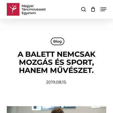
Skip
Men
to
keresés
Kosár
Kosár
main
bezárása
content
Blog
A BALETT NEMCSAK
MOZGÁS ÉS SPORT,
HANEM MŰVÉSZET.
2019.08.15.