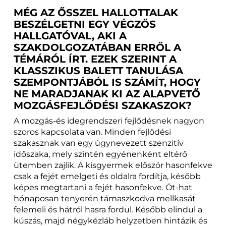
MÉG AZ ŐSSZEL HALLOTTALAK
BESZÉLGETNI EGY VÉGZŐS
HALLGATÓVAL, AKI A
SZAKDOLGOZATÁBAN ERRŐL A
TÉMÁRÓL ÍRT. EZEK SZERINT A
KLASSZIKUS BALETT TANULÁSA
SZEMPONTJÁBÓL IS SZÁMÍT, HOGY
NE MARADJANAK KI AZ ALAPVETŐ
MOZGÁSFEJLŐDÉSI SZAKASZOK?
A mozgás-és idegrendszeri fejlődésnek nagyon
szoros kapcsolata van. Minden fejlődési
szakasznak van egy úgynevezett szenzitív
időszaka, mely szintén egyénenként eltérő
ütemben zajlik. A kisgyermek először hasonfekve
csak a fejét emelgeti és oldalra fordítja, később
képes megtartani a fejét hasonfekve. Öt-hat
hónaposan tenyerén támaszkodva mellkasát
felemeli és hátról hasra fordul. Később elindul a
kúszás, majd négykézláb helyzetben hintázik és