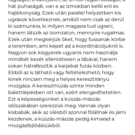
hát puhaságát, van e az izmokban kellő erő és
hajlékonyság. Ezek után parallel helyzetben kis
ugrások következnek, amiből nem csak az derül
ki számunkra, ki milyen magasra tud ugrani,
hanem látszik az izomzaton, mennyire rugalmas.
Ezek után megkérjük őket, hogy fussanak körbe
a teremben, ami képet ad a koordinációjukról is.
Nagyon sok kisgyerek ugyanis nem használja
mindkét kezét ellentétesen a lábával, hanem
sokan hátrafeszítik a karjaikat futás közben.
Ebből az is látható vagy feltételezhető, hogy
kinek nincsen meg a helyes keresztirányú
mozgása. A kereszthúzás szinte minden
balettlépésben ott van, ezért elengedhetetlen.
Ezt a képességünket a kúszás-mászás
időszakában szerezzük meg. Vannak olyan
kisbabák, akik az ülésből azonnal fölállnak és járni
kezdenek, a kúszás-mászás pedig kimarad a
mozgásfejlődésükből.