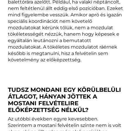
balettórára azelőtt. Például, ha valaki néptáncolt,
nem feltétlenül állt eddig első pozícióban. Ezeket
mind figyelembe vesszük. Amikor apró és igazán
speciális koordinációt nem követelő
mozdulatokat kérünk tőlük, nem a mozdulat
tökéletességét nézzük, hanem hogy képesek e
egyáltalán leutánozni a bemutatott
mozdulatokat. A tökéletes mozdulatot ráérnek
később is megtanulni, hisz a felvételin sem
követelmény az előképzettség.
TUDSZ MONDANI EGY KÖRÜLBELÜLI
ÁTLAGOT, HÁNYAN JÖTTEK A
MOSTANI FELVÉTELIRE
ELŐKÉPZETTSÉG NÉLKÜL?
Az utóbbi években egyre kevesebben.
Szerintem a mostani felvételin szinte nem is volt