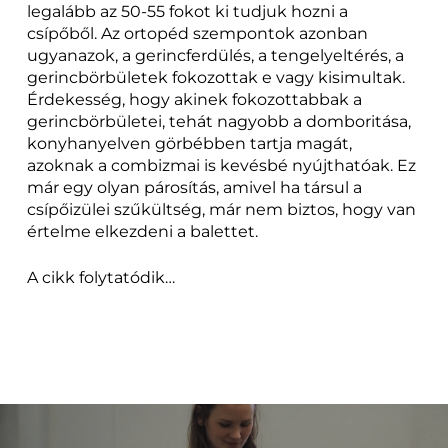
legalább az 50-55 fokot ki tudjuk hozni a
csípőből. Az ortopéd szempontok azonban
ugyanazok, a gerincferdülés, a tengelyeltérés, a
gerincbörbületek fokozottak e vagy kisimultak.
Érdekesség, hogy akinek fokozottabbak a
gerincbörbületei, tehát nagyobb a domboritása,
konyhanyelven görbébben tartja magát,
azoknak a combizmai is kevésbé nyújthatóak. Ez
már egy olyan párosítás, amivel ha társul a
csípőizülei szűkültség, már nem biztos, hogy van
értelme elkezdeni a balettet.
A cikk folytatódik…