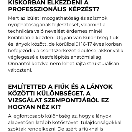
KISKORBAN ELKEZDENI A
PROFESSZIONÁLIS KÉPZÉST?
Mert az izületi mozgathatóság és az izmok
nyújthatóságának fejlesztését, valamint a
technikára való nevelést érdemes minél
korábban elkezdeni. Ugyan van különbség fiúk
és lányok között, de körülbelül 16-17 éves korban
befejeződik a csontszerkezet épülése, akkor válik
véglegessé a testfelépítés anatómiailag.
Onnantól kezdve nem lehet rajta strukturálisan
változtani.
EMLÍTETTED A FIÚK ÉS A LÁNYOK
KÖZÖTTI KÜLÖNBSÉGET. A
VIZSGÁLAT SZEMPONTJÁBÓL EZ
HOGYAN NÉZ KI?
A legfontosabb különbség az, hogy a lányok
alapvetően lazább kötőszöveti tulajdonságokkal
szoktak rendelkezni. De azért a fiúknál is