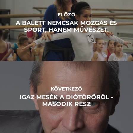
ELŐZŐ
A BALETT NEMCSAK MOZGÁS ÉS
SPORT, HANEM MŰVÉSZET.
KÖVETKEZŐ
IGAZ MESÉK A DIÓTÖRŐRŐL -
MÁSODIK RÉSZ