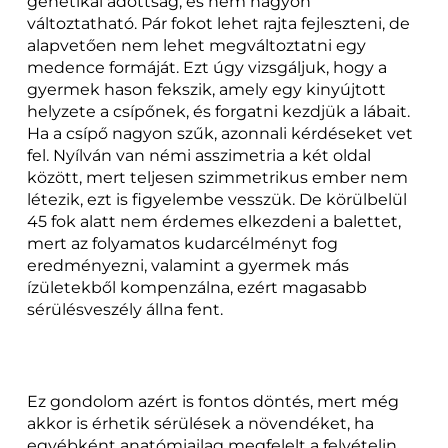
genetikai adottság, és nem nagyon
változtatható. Pár fokot lehet rajta fejleszteni, de
alapvetően nem lehet megváltoztatni egy
medence formáját. Ezt úgy vizsgáljuk, hogy a
gyermek hason fekszik, amely egy kinyújtott
helyzete a csípőnek, és forgatni kezdjük a lábait.
Ha a csípő nagyon szűk, azonnali kérdéseket vet
fel. Nyílván van némi asszimetria a két oldal
között, mert teljesen szimmetrikus ember nem
létezik, ezt is figyelembe vesszük. De körülbelül
45 fok alatt nem érdemes elkezdeni a balettet,
mert az folyamatos kudarcélményt fog
eredményezni, valamint a gyermek más
ízületekből kompenzálna, ezért magasabb
sérülésveszély állna fent.
Ez gondolom azért is fontos döntés, mert még
akkor is érhetik sérülések a növendéket, ha
egyébként anatómiailag megfelelt a felvételin.