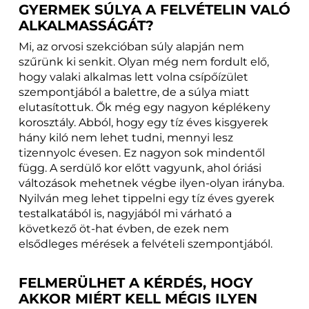
GYERMEK SÚLYA A FELVÉTELIN VALÓ
ALKALMASSÁGÁT?
Mi, az orvosi szekcióban súly alapján nem
szűrünk ki senkit. Olyan még nem fordult elő,
hogy valaki alkalmas lett volna csípőízület
szempontjából a balettre, de a súlya miatt
elutasítottuk. Ők még egy nagyon képlékeny
korosztály. Abból, hogy egy tíz éves kisgyerek
hány kiló nem lehet tudni, mennyi lesz
tizennyolc évesen. Ez nagyon sok mindentől
függ. A serdülő kor előtt vagyunk, ahol óriási
változások mehetnek végbe ilyen-olyan irányba.
Nyilván meg lehet tippelni egy tíz éves gyerek
testalkatából is, nagyjából mi várható a
következő öt-hat évben, de ezek nem
elsődleges mérések a felvételi szempontjából.
FELMERÜLHET A KÉRDÉS, HOGY
AKKOR MIÉRT KELL MÉGIS ILYEN