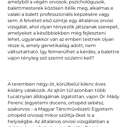
amelyből a végén orvosok, pszichológusok,
balettmesterek közösen ítélik meg, alkalmas e
valaki a balett professzionális képzésére vagy
sem. A felvételi első szintje egy általános orvosi
vizsgálat, ahol olyan tényezők játszanak szerepet,
amelyeket a későbbiekben még fejleszteni
lehet, ugyanakkor van az emberi testnek olyan
része is, amely genetikailag adott, nem
változtatható. Így felmerülhet a kérdés, a balettre
vajon tényleg szó szerint születni kell?
A teremben négy-öt, körülbelül kilenc éves
kislány várakozik. Az ajtón túl azonban több
tucatnyian álldogálnak izgatottan, vajon Dr. Mády
Ferenc (egyetemi docens, ortopéd sebész,
szakorvos – a Magyar Táncművészeti Egyetem
ortopéd orvosa) mikor szólítja őket is a
helyiségbe. Az általános orvosi vizsgálatban a