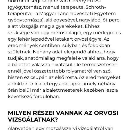
doktor úr segítségére van Geréby Fruzsi
(gyógytornász, manuálterapeuta, Schroth-
terapeuta – a Magyar Táncművészeti Egyetem
gyógytornásza), aki egyesével, nagyjából öt perc
alatt vizsgálja meg a gyerekeket. Ehhez
szüksége van egy mérőszalagra, egy mérlegre és
egy fehér lepedővel letakart orvosi ágyra. Az
eredmények centiben, súlyban és fokokban
születnek. Néhány adat elegendő ahhoz, hogy
tudják, anatómiailag megfelel e valaki arra, hogy
a balettet válassza hivatásul. De természetesen
ennél jóval összetettebb folyamatról van szó,
hiszen ez csupán az első rosta. Az eredményeket
a doktor úr írja fel egy adatlapra, amely néhány
órán belül már a balettmesterek kezében lesz a
következő fordulóban.
MILYEN RÉSZEI VANNAK AZ ORVOSI
VIZSGÁLATNAK?
Alapvetően egy mozgásszervi vizsgálatról van