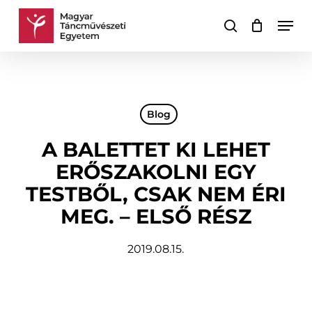
Skip
Men
to
keresés
Kosár
Kosár
main
bezárása
content
Blog
A BALETTET KI LEHET
ERŐSZAKOLNI EGY
TESTBŐL, CSAK NEM ÉRI
MEG. – ELSŐ RÉSZ
2019.08.15.