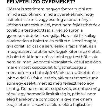
FELVÉTELIZŐ GYERMEKET?
Először is szerintem nagyon fontos tudni azt
mind a szülőknek, mind a gyerekeknek, hogy
akit elutasítunk, vagy esetleg a tanulmányai
közben tanácsolunk el, mert nem fejleszthetőek
tovább a testi adottságai, végső soron a
gyerekek érdekeit szolgálja. Ha valaki fizikailag
alkalmatlan a balettre és erőltetni kezdi magát,
gyakorlatilag csak a sérülések, a fájdalmak, és a
mozgásszervi problémák fogják kitenni az életét.
A balettet ki lehet erőszakolni egy testből, csak
nem éri meg. Az orvosi vizsgálatok közül az előbb
már említett csípőízület forgathatósága a
mérvadó. Ha a bal csípő 45 fok az a szűkebb, és a
jobb oldali 60 fok a lazább, akkor azért szoktunk
adni egy esélyt, mert az még fejleszthető egy
szintig. De ha mindkét csípő szűk, és ehhez még
társul egy harmadik limitáltság is, például nem
elég hajlékony a combizom, a gyermek nem
tudja letenni a kezét a földre előre hajlásban,