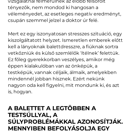
vizsgálatnál felmerülnek az előbb felsorolt
tényezők, nem mondod ki hangosan a
véleményedet, az esetleges negatív eredményt,
csupán szemmel jelzel a doktor úr felé.
Mert ez egy iszonyatosan stresszes szituáció, egy
kiszolgáltatott helyzet. Ismeretlen emberek előtt
kell a lányoknak balettdresszre, a fiúknak sortra
vetkőzniük és külső szemlélők ‘ítélnek’ felettük.
Ez főleg gyerekkorban veszélyes, amikor még
éppen kialakulóban van az önképük, a
testképük, vannak céljaik, álmaik, amelyekben
mindennél jobban hisznek. Ezért nekünk
nagyon oda kell figyelni, mit mondunk ki, és azt
is, hogyan.
A BALETTET A LEGTÖBBEN A
TESTSÚLLYAL, A
SÚLYPROBLÉMÁKKAL AZONOSÍTJÁK.
MENNYIBEN BEFOLYÁSOLJA EGY