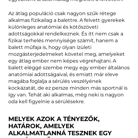
Az átlag populáció csak nagyon szűk rétege
alkalmas fizikailag a balettre. A felvett gyerekek
különleges anatómiai és kötőszöveti
adottságokkal rendelkeznek. És itt nem csak a
fizikai terhelés mennyisége számít, hanem a
balett műfaja is, hogy olyan ízületi
mozgásterjedelmeket követel meg, amelyeket
egy átlag ember nem képes végrehajtani. A
balett eléggé szembe megy egy ember általános
anatómiai adottságaival, és emiatt már eleve
magába foglalja a sérülés veszélyének
kockázatát, de ez persze minden más sportnál is
így van. Tehát aki alkalmas, még neki is nagyon
oda kell figyelnie a sérülésekre.
MELYEK AZOK A TÉNYEZŐK,
HATÁROK, AMELYEK
ALKALMATLANNÁ TESZNEK EGY