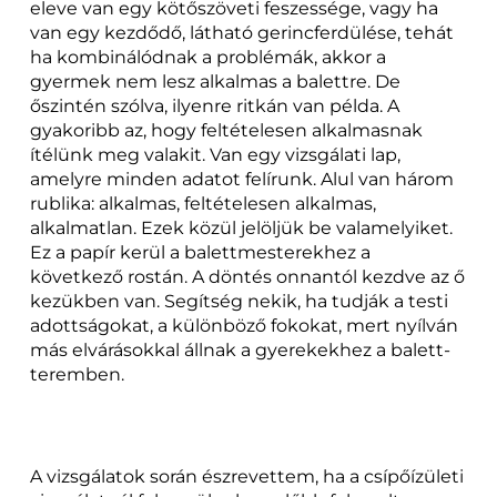
eleve van egy kötőszöveti feszessége, vagy ha
van egy kezdődő, látható gerincferdülése, tehát
ha kombinálódnak a problémák, akkor a
gyermek nem lesz alkalmas a balettre. De
őszintén szólva, ilyenre ritkán van példa. A
gyakoribb az, hogy feltételesen alkalmasnak
ítélünk meg valakit. Van egy vizsgálati lap,
amelyre minden adatot felírunk. Alul van három
rublika: alkalmas, feltételesen alkalmas,
alkalmatlan. Ezek közül jelöljük be valamelyiket.
Ez a papír kerül a balettmesterekhez a
következő rostán. A döntés onnantól kezdve az ő
kezükben van. Segítség nekik, ha tudják a testi
adottságokat, a különböző fokokat, mert nyílván
más elvárásokkal állnak a gyerekekhez a balett-
teremben.
A vizsgálatok során észrevettem, ha a csípőízületi