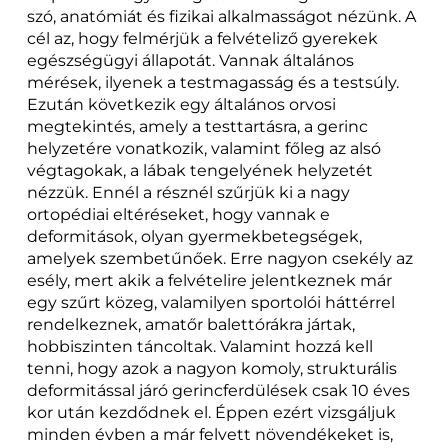
szó, anatómiát és fizikai alkalmasságot nézünk. A
cél az, hogy felmérjük a felvételiző gyerekek
egészségügyi állapotát. Vannak általános
mérések, ilyenek a testmagasság és a testsúly.
Ezután következik egy általános orvosi
megtekintés, amely a testtartásra, a gerinc
helyzetére vonatkozik, valamint főleg az alsó
végtagokak, a lábak tengelyének helyzetét
nézzük. Ennél a résznél szűrjük ki a nagy
ortopédiai eltéréseket, hogy vannak e
deformitások, olyan gyermekbetegségek,
amelyek szembetűnőek. Erre nagyon csekély az
esély, mert akik a felvételire jelentkeznek már
egy szűrt közeg, valamilyen sportolói háttérrel
rendelkeznek, amatőr balettórákra jártak,
hobbiszinten táncoltak. Valamint hozzá kell
tenni, hogy azok a nagyon komoly, strukturális
deformitással járó gerincferdülések csak 10 éves
kor után kezdődnek el. Éppen ezért vizsgáljuk
minden évben a már felvett növendékeket is,