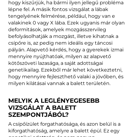
hogy kiszűrjük, ha bármi ilyen jellegű probléma
lépne fel. A másik fontos vizsgálat a lábak
tengelyének felmérése, például, hogy van e
valakinek 0 vagy X lába. Ezek ugyanis már olyan
deformitások, amelyek mozgásszervileg
befolyásolhatják a mozgást, illetve kihatnak a
csípőre is, az pedig nem ideális egy táncosi
pályán. Alapvető kérdés, hogy a gyerekek izmai
mennyire nyújthatóak, milyen az alapvető
kötőszöveti lazasága, a saját adottságai
genetikailag. Ezekből már lehet következtetni,
hogy mennyire fejleszthető valaki a jövőben, és
milyen kilátásai vannak a balett területén.
MELYIK A LEGLÉNYEGESEBB
VIZSGÁLAT A BALETT
SZEMPONTJÁBÓL?
A csípőízület forgathatósága, és azon belül is a
kiforgathatóság, amelyre a balett épül. Ez egy