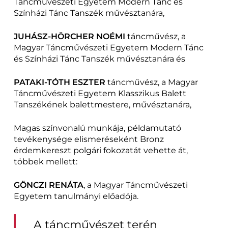
Táncművészeti Egyetem Modern Tánc és
Színházi Tánc Tanszék művésztanára,
JUHÁSZ-HÖRCHER NOÉMI
táncművész, a
Magyar Táncművészeti Egyetem Modern Tánc
és Színházi Tánc Tanszék művésztanára és
PATAKI-TÓTH ESZTER
táncművész, a Magyar
Táncművészeti Egyetem Klasszikus Balett
Tanszékének balettmestere, művésztanára,
Magas színvonalú munkája, példamutató
tevékenysége elismeréseként Bronz
érdemkereszt polgári fokozatát vehette át,
többek mellett:
GÖNCZI RENÁTA
, a Magyar Táncművészeti
Egyetem tanulmányi előadója.
A táncművészet terén