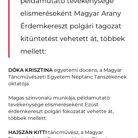
példamutató tevékenysége
elismeréseként Magyar Arany
Érdemkereszt polgári tagozat
kitüntetést vehetett át, többek
mellett:
DÓKA KRISZTINA
egyetemi docens, a Magyar
Táncművészeti Egyetem Néptánc Tanszékének
oktatója.
Magas színvonalú munkája, példamutató
tevékenysége elismeréseként Ezüst
érdemkereszt polgári fokozatát vehette át,
többek mellett:
HAJSZÁN KITTI
táncművész, a Magyar