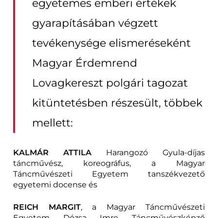
egyetemes emberi értékek
gyarapításában végzett
tevékenysége elismeréseként
Magyar Érdemrend
Lovagkereszt polgári tagozat
kitüntetésben részesült, többek
mellett:
KALMÁR ATTILA
Harangozó Gyula-díjas
táncművész, koreográfus, a Magyar
Táncművészeti Egyetem tanszékvezető
egyetemi docense és
REICH MARGIT
, a Magyar Táncművészeti
Egyetem Dózsa Imre Táncművészképző