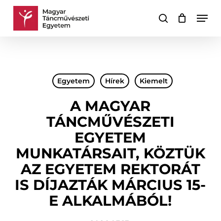
Skip
Men
to
keresés
Kosár
Kosár
main
bezárása
content
Egyetem
Hírek
Kiemelt
A MAGYAR
TÁNCMŰVÉSZETI
EGYETEM
MUNKATÁRSAIT, KÖZTÜK
AZ EGYETEM REKTORÁT
IS DÍJAZTÁK MÁRCIUS 15-
E ALKALMÁBÓL!