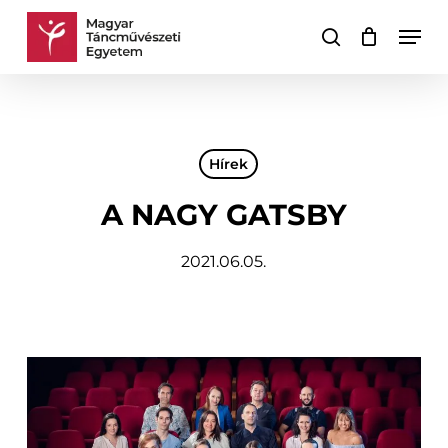
Skip
Men
to
keresés
Kosár
Kosár
main
bezárása
content
Hírek
A NAGY GATSBY
2021.06.05.