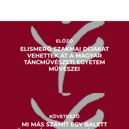
ELŐZŐ
ELISMERŐ SZAKMAI DÍJAKAT
VEHETTEK ÁT A MAGYAR
TÁNCMŰVÉSZETI EGYETEM
MŰVÉSZEI
KÖVETKEZŐ
MI MÁS SZÁMÍT EGY BALETT