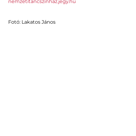
nemzetitancszinhaz.jegy.hu
Fotó: Lakatos János