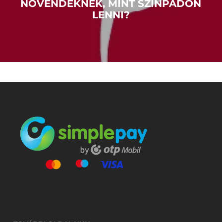
NÖVENDÉKNEK, MINT SZÍNPADON
LENNI?