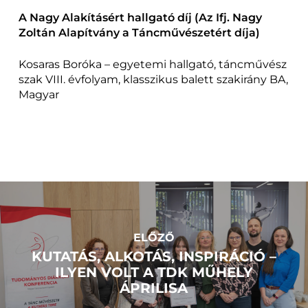
A Nagy Alakításért hallgató díj (Az Ifj. Nagy
Zoltán Alapítvány a Táncművészetért díja)
Kosaras Boróka – egyetemi hallgató, táncművész
szak VIII. évfolyam, klasszikus balett szakirány BA,
Magyar
ELŐZŐ
KUTATÁS, ALKOTÁS, INSPIRÁCIÓ –
ILYEN VOLT A TDK MŰHELY
ÁPRILISA