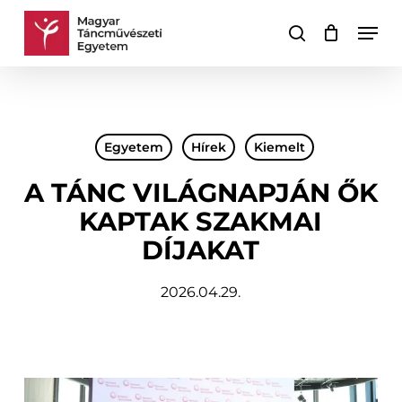
Skip
Men
to
keresés
Kosár
Kosár
main
bezárása
content
Egyetem
Hírek
Kiemelt
A TÁNC VILÁGNAPJÁN ŐK
KAPTAK SZAKMAI
DÍJAKAT
2026.04.29.