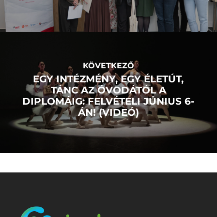
KÖVETKEZŐ
EGY INTÉZMÉNY, EGY ÉLETÚT,
TÁNC AZ ÓVODÁTÓL A
DIPLOMÁIG: FELVÉTELI JÚNIUS 6-
ÁN! (VIDEÓ)