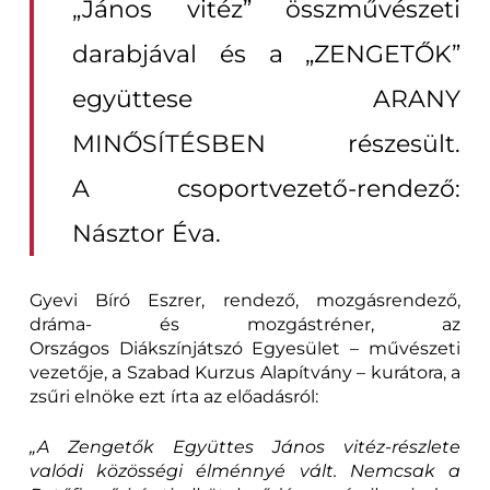
„János vitéz” összművészeti
darabjával és a „ZENGETŐK”
együttese ARANY
MINŐSÍTÉSBEN részesült.
A csoportvezető-rendező:
Násztor Éva.
Gyevi Bíró Eszrer, rendező, mozgásrendező,
dráma- és mozgástréner, az
Országos Diákszínjátszó Egyesület – művészeti
vezetője, a Szabad Kurzus Alapítvány – kurátora, a
zsűri elnöke ezt írta az előadásról:
„A Zengetők Együttes János vitéz-részlete
valódi közösségi élménnyé vált. Nemcsak a