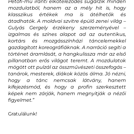
Petőfi-mű iránti elköteleződés sugárzik minden
mozdulatból, hanem az a mély hit is, hogy
klasszikus értékek ma is átélhetők és
átadhatók. A moldvai szvitre épülő zenei világ –
Gulyás Gergely érzékeny szerzeményével –
izgalmas és színes alapot ad az autentikus,
kortárs és mozgásszínházi táncelemekkel
gazdagított koreográfiáknak. A narráció segíti a
történet áramlását, a hangkulissza már az első
pillanatban erős világot teremt. A mozdulatok
mögött ott pulzál az összművészeti összefogás –
tanárok, mesterek, diákok közös álma. Jó nézni,
hogy a tánc nemcsak látvány, hanem
kifejezésmód, és hogy a profin szerkesztett
képek nem zárják, hanem megnyitják a nézői
figyelmet.”
Gratulálunk!