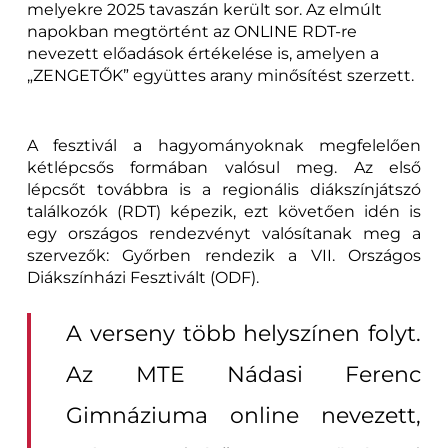
melyekre 2025 tavaszán került sor. Az elmúlt
napokban megtörtént az ONLINE RDT-re
nevezett előadások értékelése is, amelyen a
„ZENGETŐK” együttes arany minősítést szerzett.
A fesztivál a hagyományoknak megfelelően
kétlépcsős formában valósul meg. Az első
lépcsőt továbbra is a regionális diákszínjátszó
találkozók (RDT) képezik, ezt követően idén is
egy országos rendezvényt valósítanak meg a
szervezők: Győrben rendezik a VII. Országos
Diákszínházi Fesztivált (ODF).
A verseny több helyszínen folyt.
Az MTE Nádasi Ferenc
Gimnáziuma online nevezett,