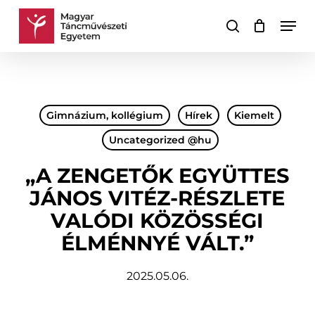
Skip
Men
to
keresés
Kosár
Kosár
main
bezárása
content
Gimnázium, kollégium
Hírek
Kiemelt
Uncategorized @hu
„A ZENGETŐK EGYÜTTES
JÁNOS VITÉZ-RÉSZLETE
VALÓDI KÖZÖSSÉGI
ÉLMÉNNYÉ VÁLT.”
2025.05.06.