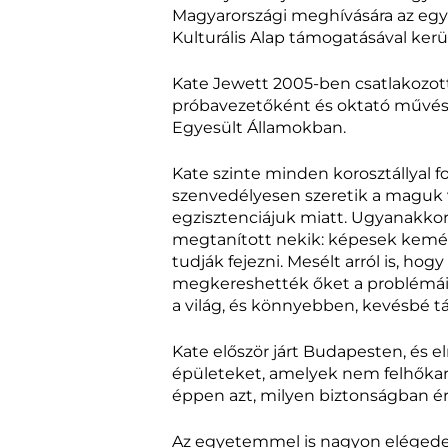
Magyarországi meghívására az egy
Kulturális Alap támogatásával kerül
Kate Jewett 2005-ben csatlakozott
próbavezetőként és oktató művészk
Egyesült Államokban.
Kate szinte minden korosztállyal fo
szenvedélyesen szeretik a maguk 
egzisztenciájuk miatt. Ugyanakkor
megtanított nekik: képesek kemény
tudják fejezni. Mesélt arról is, h
megkereshették őket a problémáikk
a világ, és könnyebben, kevésbé t
Kate először járt Budapesten, és e
épületeket, amelyek nem felhőkarco
éppen azt, milyen biztonságban ér
Az egyetemmel is nagyon elégedett 