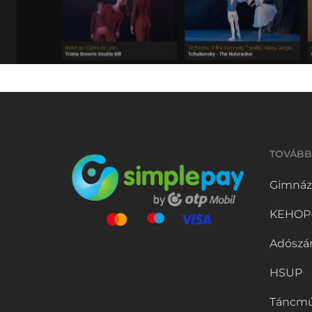
TOVÁBB
Gimnáz
KEHOP-5
Adószá
HSUP
Táncmű