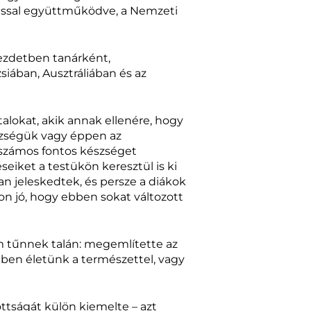
ussal együttműködve, a Nemzeti
kezdetben tanárként,
iában, Ausztráliában és az
talokat, akik annak ellenére, hogy
szségük vagy éppen az
 számos fontos készséget
iket a testükön keresztül is ki
an jeleskedtek, és persze a diákok
on jó, hogy ebben sokat változott
em tűnnek talán: megemlítette az
égben életünk a természettel, vagy
ottságát külön kiemelte – azt