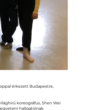
hoppal érkezett Budapestre,
 világhírű koreográfus, Shen Wei
z egyetem hallgatóinak.