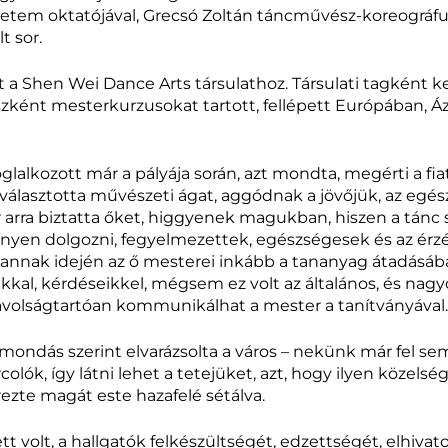
etem oktatójával, Grecsó Zoltán táncművész-koreográf
t sor.
 a Shen Wei Dance Arts társulathoz. Társulati tagként 
ént mesterkurzusokat tartott, fellépett Európában, Ázs
glalkozott már a pályája során, azt mondta, megérti a fia
választotta művészeti ágat, aggódnak a jövőjük, az egé
 arra biztatta őket, higgyenek magukban, hiszen a tánc
en dolgozni, fegyelmezettek, egészségesek és az érzése
ogy annak idején az ő mesterei inkább a tananyag átadásáb
al, kérdéseikkel, mégsem ez volt az általános, és nagy
ávolságtartóan kommunikálhat a mester a tanítványával.
lmondás szerint elvarázsolta a város – nekünk már fel s
lók, így látni lehet a tetejüket, azt, hogy ilyen közels
ezte magát este hazafelé sétálva.
volt, a hallgatók felkészültségét, edzettségét, elhivat