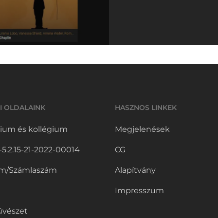
I OLDALAINK
HASZNOS LINKEK
ium és kollégium
Megjelenések
.2.15-21-2022-00014
CG
m/Számlaszám
Alapítvány
Impresszum
vészet