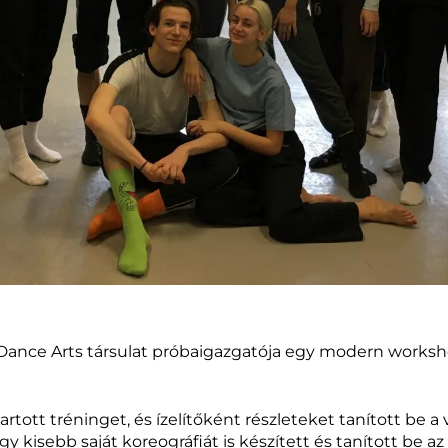
 Dance Arts társulat próbaigazgatója egy modern works
tott tréninget, és ízelítőként részleteket tanított be a
y kisebb saját koreográfiát is készített és tanított be a