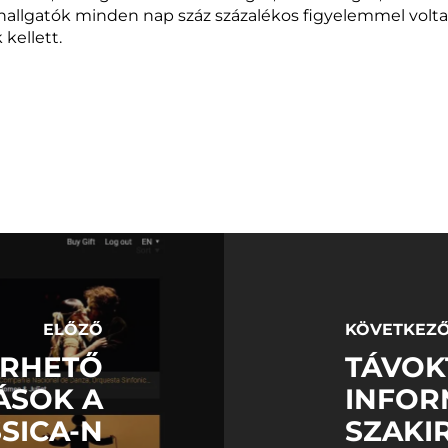
 hallgatók minden nap száz százalékos figyelemmel voltak
 kellett.
ELŐZŐ
KÖVETKEZ
ÉRHETŐ
TÁVOK
ÁSOK A
INFOR
SICA-N
SZAKI