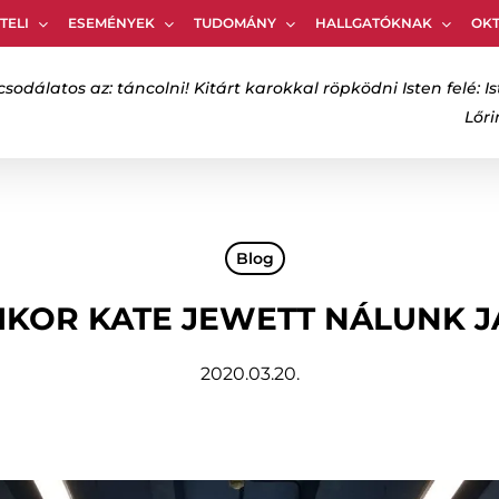
TELI
ESEMÉNYEK
TUDOMÁNY
HALLGATÓKNAK
OK
Kosár
csodálatos az: táncolni! Kitárt karokkal röpködni Isten felé: Is
Lőr
bezáráshoz
Blog
IKOR KATE JEWETT NÁLUNK J
2020.03.20.