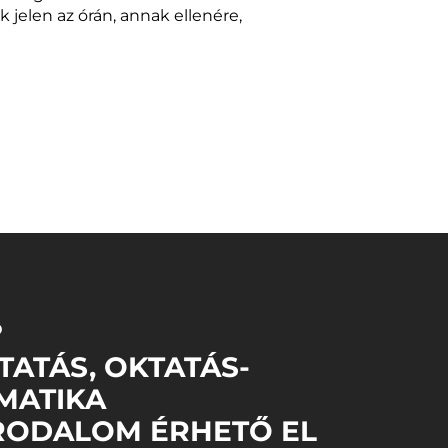
 jelen az órán, annak ellenére,
Ő
TATÁS, OKTATÁS-
MATIKA
RODALOM ÉRHETŐ EL