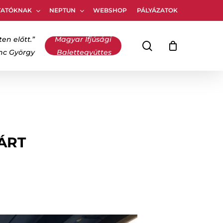
TATÓKNAK
NEPTUN
WEBSHOP
PÁLYÁZATOK
Kosár
bezárása
ten előtt.”
Magyar Ifjúsági
keresés
inc György
Balettegyüttes
ÁRT