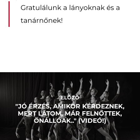
Gratulálunk a lányoknak és a
tanárnőnek!
ELŐZŐ
"JÓ ÉRZÉS, AMIKOR KÉRDEZNEK,
MERT LÁTOM, MÁR FELNŐTTEK,
ÖNÁLLÓAK.." (VIDEÓ!)