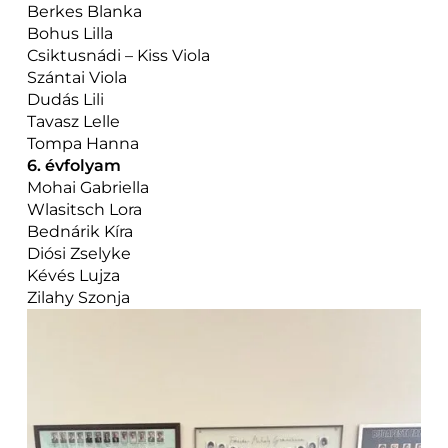
Berkes Blanka
Bohus Lilla
Csiktusnádi – Kiss Viola
Szántai Viola
Dudás Lili
Tavasz Lelle
Tompa Hanna
6. évfolyam
Mohai Gabriella
Wlasitsch Lora
Bednárik Kíra
Diósi Zselyke
Kévés Lujza
Zilahy Szonja