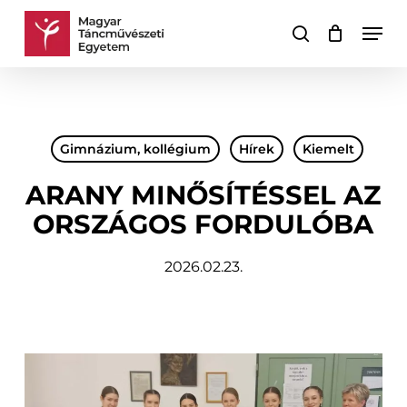
Skip
Men
to
keresés
Kosár
Kosár
main
bezárása
content
Gimnázium, kollégium
Hírek
Kiemelt
ARANY MINŐSÍTÉSSEL AZ
ORSZÁGOS FORDULÓBA
2026.02.23.