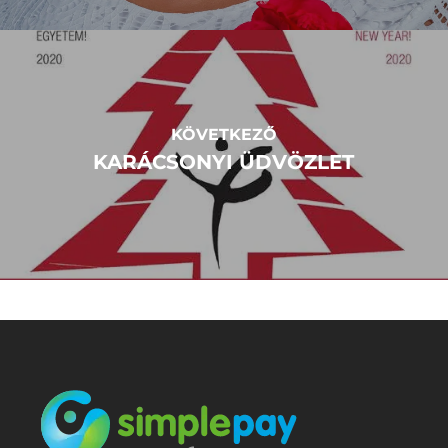
KÖVETKEZŐ
KARÁCSONYI ÜDVÖZLET