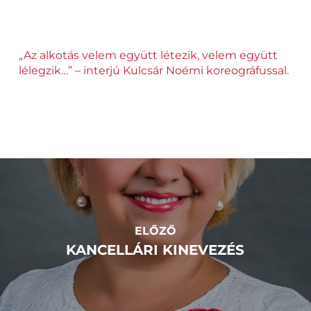
„Az alkotás velem együtt létezik, velem együtt
lélegzik…” – interjú Kulcsár Noémi koreográfussal.
ELŐZŐ
KANCELLÁRI KINEVEZÉS