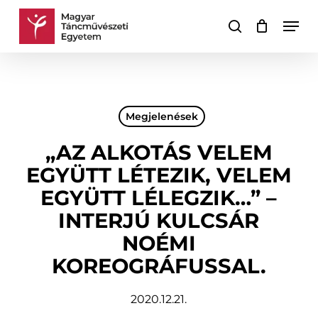
Skip
Men
to
keresés
Kosár
Kosár
main
bezárása
content
Megjelenések
„AZ ALKOTÁS VELEM
EGYÜTT LÉTEZIK, VELEM
EGYÜTT LÉLEGZIK…” –
INTERJÚ KULCSÁR
NOÉMI
KOREOGRÁFUSSAL.
2020.12.21.