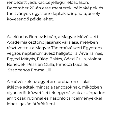
rendezett „edukációs jellegű” előadáson.
December 20-án este mesterek, példaképek és
tanítványok egyszerre léptek színpadra, amely
követendő példa lehet.
Az előadás Berecz István, a Magyar Művészeti
Akadémia ösztöndíjasának vállalása, melyben
részt vettek a Magyar Táncművészeti Egyetem
végzős néptáncművész hallgatói is: Árva Tamás,
Egyed Mátyás, Fülöp Balázs, Géczi Csilla, Molnár
Benedek, Peszlen Csilla, Rimóczi Luca és
Szappanos Emma Lili.
A művészek az egyetem próbatermi falait
átlépve adtak mintát a táncosoknak, miközben
olyan erőt közvetítettek egymásnak a színpadon,
amit csak rutinnal és hasonló táncélményekkel
lehet igazán átörökíteni.