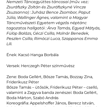
Nemzeti Táncegyüttes táncosai (műv. vez.:
Zsuráfszky Zoltán és Zsuráfszkyné Vincze
Zsuzsanna) : Juhász Bence Zsombor, Paput
Júlia, Wallinger Ágnes, valamint a Magyar
Táncművészeti Egyetem végzős néptánc
tagozatos hallgatói : Árva Tamás, Egyed Mátyás,
Fülöp Balázs, Géczi Csilla, Molnár Benedek,
Peszlen Csilla, Rimóczi Luca, Szappanos Emma
Lili.
Ének: Kacsó Hanga Borbála
Versek: Herczegh Péter színművész
Zene: Boda Gellért, Bősze Tamás, Bozzay Zina,
Friderikusz Péter
Bősze Tamás – ütősök, Friderikusz Péter – cselló,
valamint a Zagyva banda zenészei: Boda Gellért,
Boda Márton, Szabó András
Koreográfia: Appelshoffer János, Berecz István,