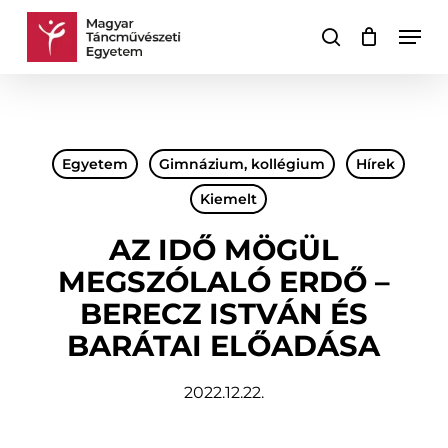
Skip
Men
to
keresés
Kosár
Kosár
main
bezárása
content
Egyetem
Gimnázium, kollégium
Hírek
Kiemelt
AZ IDŐ MÖGÜL
MEGSZÓLALÓ ERDŐ –
BERECZ ISTVÁN ÉS
BARÁTAI ELŐADÁSA
2022.12.22.