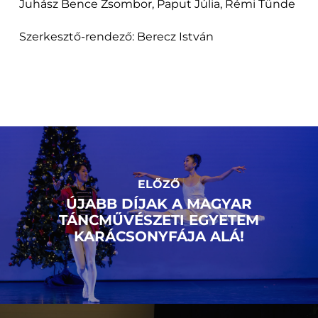
Juhász Bence Zsombor, Paput Júlia, Rémi Tünde
Szerkesztő-rendező: Berecz István
ELŐZŐ
ÚJABB DÍJAK A MAGYAR
TÁNCMŰVÉSZETI EGYETEM
KARÁCSONYFÁJA ALÁ!