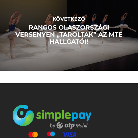
KÖVETKEZŐ
RANGOS OLASZORSZÁGI
VERSENYEN „TAROLTAK” AZ MTE
HALLGATÓI!