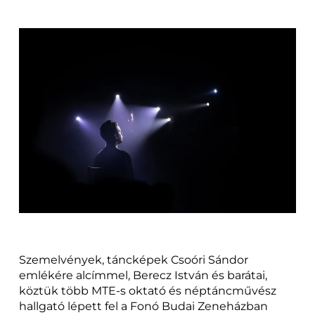
Szemelvények, táncképek Csoóri Sándor
emlékére alcímmel, Berecz István és barátai,
köztük több MTE-s oktató és néptáncművész
hallgató lépett fel a Fonó Budai Zeneházban