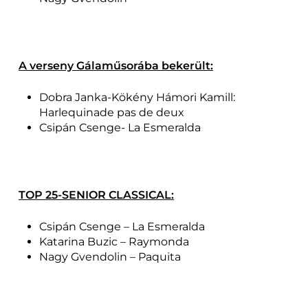
A verseny Gálaműsorába bekerült:
Dobra Janka-Kökény Hámori Kamill:
Harlequinade pas de deux
Csipán Csenge- La Esmeralda
TOP 25-SENIOR CLASSICAL:
Csipán Csenge – La Esmeralda
Katarina Buzic – Raymonda
Nagy Gvendolin – Paquita