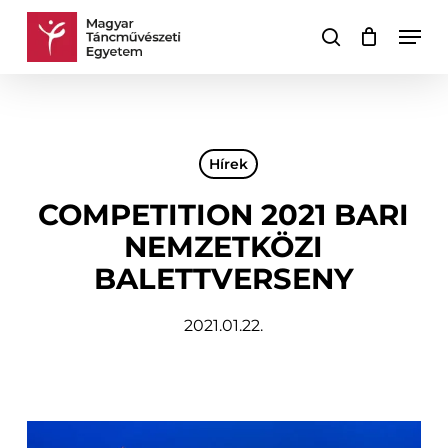
Skip
Men
to
keresés
Kosár
Kosár
main
bezárása
content
Hírek
COMPETITION 2021 BARI
NEMZETKÖZI
BALETTVERSENY
2021.01.22.