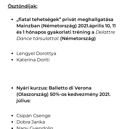
Ösztöndíjak:
„fiatal tehetségek” privát meghallgatása
Mainzban (Németország) 2021.április 10, 11
és 1 hónapos gyakorlati tréning a
Delattre
Dance társulattal:
(Németország)
Lengyel Dorottya
Katerina Doriti
Nyári kurzus: Balletto di Verona
(Olaszország) 50%-os kedvezmény 2021.
július:
Csipán Csenge
Dobra Janka
Nagy Gvendolin