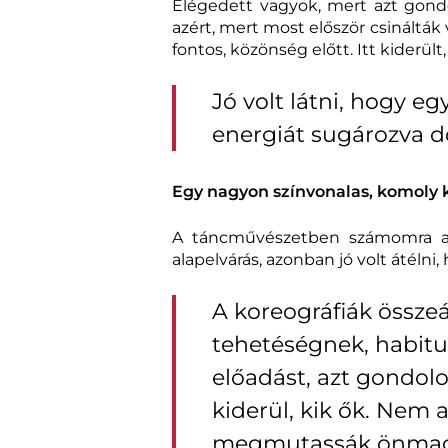
Elégedett vagyok, mert azt gondo
azért, mert most először csinálták
fontos, közönség előtt. Itt kiderült
Jó volt látni, hogy e
energiát sugározva d
Egy nagyon színvonalas, komoly k
A táncművészetben számomra a 
alapelvárás, azonban jó volt átélni
A koreográfiák össze
tehetéségnek, habit
előadást, azt gondolo
kiderül, kik ők. Nem 
megmutassák önmag