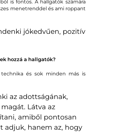
ól is fontos. A hallgatók számára
 feszes menetrenddel és ami roppant
ndenki jókedvűen, pozitív
tek hozzá a hallgatók?
 technika és sok minden más is
nki az adottságának,
magát. Látva az
ítani, amiből pontosan
ot adjuk, hanem az, hogy