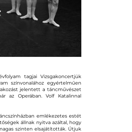
vfolyam tagjai Vizsgakoncertjük
ogram színvonalához egyértelműen
órakozást jelentett a táncművészet
ár az Operában. Volf Katalinnal
Táncszínházban emlékezetes estét
tőségek állnak nyitva azáltal, hogy
agas szinten elsajátították. Útjuk