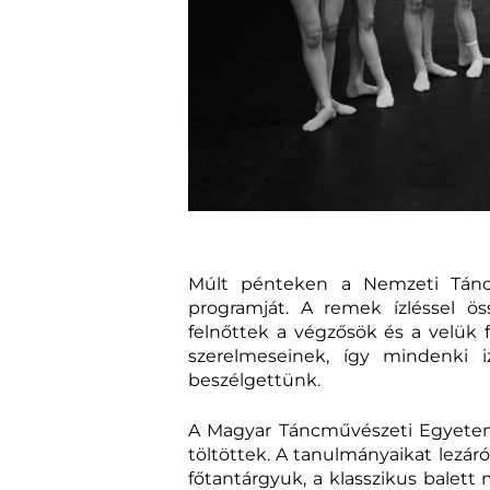
Múlt pénteken a Nemzeti Táncsz
programját. A remek ízléssel ös
felnőttek a végzősök és a velük f
szerelmeseinek, így mindenki i
beszélgettünk.
A Magyar Táncművészeti Egyetem 
töltöttek. A tanulmányaikat lezáró
főtantárgyuk, a klasszikus balett