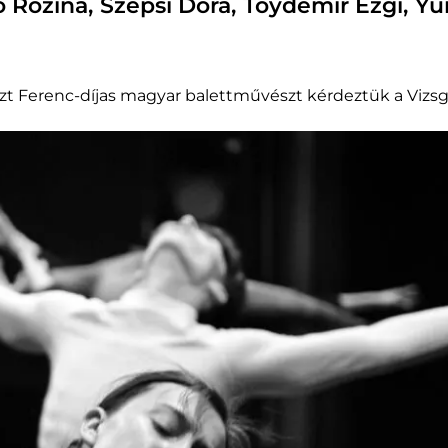
Rozina, Szepsi Dóra, Toydemir Ezgi, Yu
Liszt Ferenc-díjas magyar balettművészt kérdeztük a Vizsg