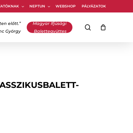
TATÓKNAK
NEPTUN
WEBSHOP
PÁLYÁZATOK
Kosár
bezárása
ten előtt.”
Magyar Ifjúsági
keresés
inc György
Balettegyüttes
ASSZIKUSBALETT-