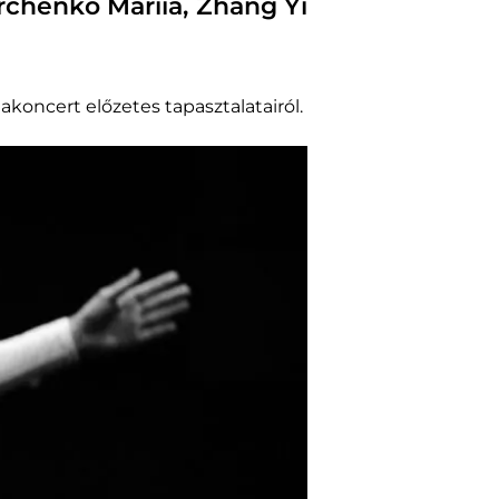
rchenko Mariia, Zhang Yi
akoncert előzetes tapasztalatairól.