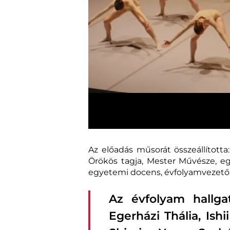
Az előadás műsorát összeállított
Örökös tagja, Mester Művésze, e
egyetemi docens, évfolyamvezető 
Az évfolyam hallga
Egerházi Thália, Ish