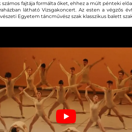
számos fajtája formálta őket, ehhez a múlt pénteki elő
raházban látható Vizsgakoncert. Az esten a végzős évfo
zeti Egyetem táncművész szak klasszikus balett szakirá