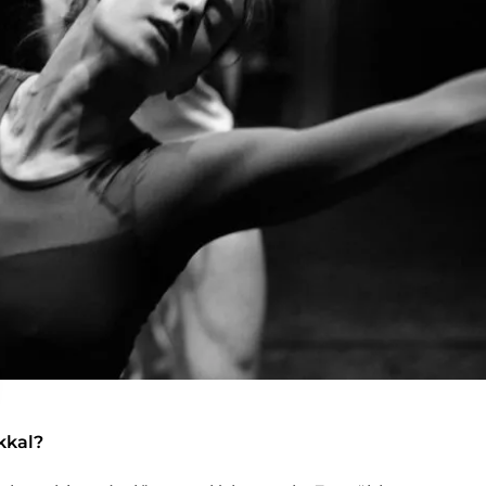
kkal?