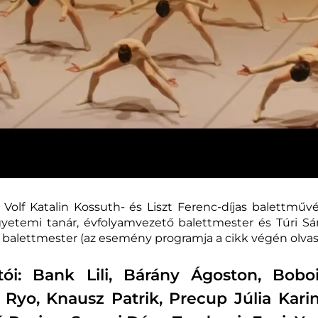
a: Volf Katalin Kossuth- és Liszt Ferenc-díjas balettm
gyetemi tanár, évfolyamvezető balettmester és Túri S
balettmester (az esemény programja a cikk végén olvas
tói: Bank Lili, Bárány Ágoston, Bobo
ii Ryo, Knausz Patrik, Precup Júlia Ka