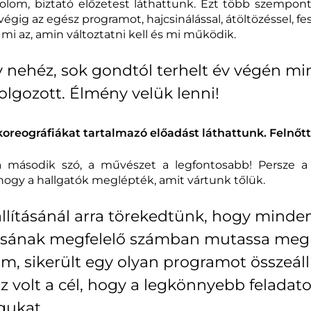
lom, biztató előzetest láthattunk. Ezt több szempontb
 végig az egész programot, hajcsinálással, átöltözéssel,
, mi az, amin változtatni kell és mi működik.
gy nehéz, sok gondtól terhelt év végén mi
olgozott. Élmény velük lenni!
oreográfiákat tartalmazó előadást láthattunk. Felnőt
második szó, a művészet a legfontosabb! Persze a
, hogy a hallgatók meglépték, amit vártunk tőlük.
állításánál arra törekedtünk, hogy minde
usának megfelelő számban mutassa meg 
m, sikerült egy olyan programot összeáll
az volt a cél, hogy a legkönnyebb feladat
ukat.