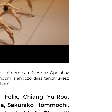
űvész, érdemes művész az Operaház
ándor Harangozó díjas táncművész
ható).
i Felix, Chiang Yu-Rou,
rina, Sakurako Hommochi,