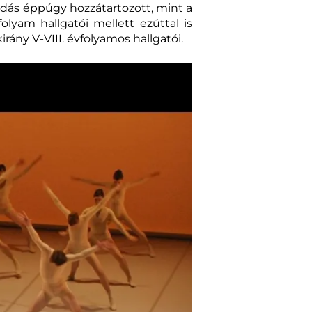
adás éppúgy hozzátartozott, mint a
lyam hallgatói mellett ezúttal is
ny V-VIII. évfolyamos hallgatói.