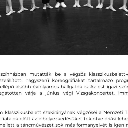
ínházban mutatták be a végzős klasszikusbalett-é
szeállított, nagyszerű koreográfiákat tartalmazó pr
ellépő alsóbb évfolyamos hallgatók is. Az est igazi sz
zgatottan várja a június végi Vizsgakoncertet, imm
klasszikusbalett szakirányának végzősei a Nemzeti 
 fiatalok előtt az elhelyezkedésüket tekintve óriási lehe
 mellett a táncművészet sok más formanyelvét is igen m