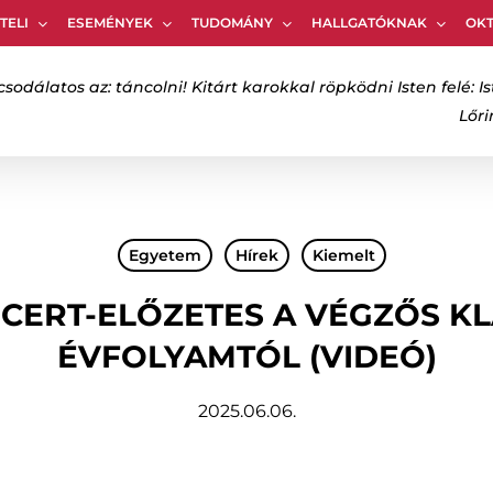
TELI
ESEMÉNYEK
TUDOMÁNY
HALLGATÓKNAK
OK
Kosár
csodálatos az: táncolni! Kitárt karokkal röpködni Isten felé: Is
Lőr
bezáráshoz
Egyetem
Hírek
Kiemelt
CERT-ELŐZETES A VÉGZŐS KL
ÉVFOLYAMTÓL (VIDEÓ)
2025.06.06.