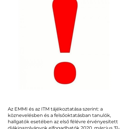
Az EMMI és az ITM tájékoztatása szerint: a
köznevelésben és a felsőoktatásban tanulók,
hallgatók esetében az első félévre érvényesített
diákigazolványok elfogadhatók 2020. március 31-