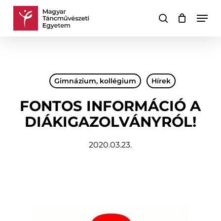
Skip
Men
to
keresés
Kosár
Kosár
main
bezárása
content
Gimnázium, kollégium
Hírek
FONTOS INFORMÁCIÓ A
DIÁKIGAZOLVÁNYRÓL!
2020.03.23.