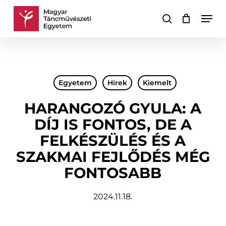
Skip
Men
to
keresés
Kosár
Kosár
main
bezárása
content
Egyetem
Hírek
Kiemelt
HARANGOZÓ GYULA: A
DÍJ IS FONTOS, DE A
FELKÉSZÜLÉS ÉS A
SZAKMAI FEJLŐDÉS MÉG
FONTOSABB
2024.11.18.