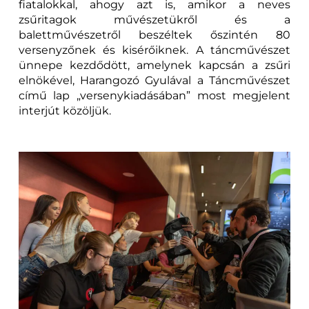
fiatalokkal, ahogy azt is, amikor a neves
zsűritagok művészetükről és a
balettművészetről beszéltek őszintén 80
versenyzőnek és kisérőiknek. A táncművészet
ünnepe kezdődött, amelynek kapcsán a zsűri
elnökével, Harangozó Gyulával a Táncművészet
című lap „versenykiadásában” most megjelent
interjút közöljük.