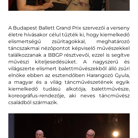
A Budapest Ballett Grand Prix szervezői a verseny
életre hívásakor célul tűzték ki, hogy kiemelkedő
elismertségű zsűritagokkal, meghatározó
táncszakmai nézőpontot képviselő művészekkel
találkozzanak a BBGP résztvevői, ezzel is segítve
művészi kiteljesedésüket. A nagyszerű és
világszerte elismert balettművészekből álló zsűri
elnöke ebben az esztendőben Harangozó Gyula,
a magyar és a világ táncművészetének egyik
kiemelkedő tudású alkotója, balettművésze,
koreográfus-rendezője, aki neves táncművész
családból származik.