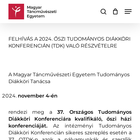
Skip
Men
to
keresés
Kosár
Kosár
main
bezárása
content
FELHÍVÁS A 2024. ŐSZI TUDOMÁNYOS DIÁKKÖRI
KONFERENCIÁN (TDK) VALÓ RÉSZVÉTELRE
A Magyar Táncművészeti Egyetem Tudományos
Diákköri Tanácsa
november 4-én
rendezi meg a
37. Országos Tudományos
Diákköri Konferenciára kvalifikáló, őszi házi
konferenciáját.
Az intézményi Tudományos
Diákköri Konferencián sikeres szereplés esetén a
37. OTDK-n azok a pályamunkák és szerzőik