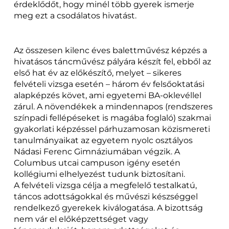
érdeklődőt, hogy minél több gyerek ismerje
meg ezt a csodálatos hivatást.
Az összesen kilenc éves balettművész képzés a
hivatásos táncművész pályára készít fel, ebből az
első hat év az előkészítő, melyet – sikeres
felvételi vizsga esetén – három év felsőoktatási
alapképzés követ, ami egyetemi BA-oklevéllel
zárul. A növendékek a mindennapos (rendszeres
színpadi fellépéseket is magába foglaló) szakmai
gyakorlati képzéssel párhuzamosan közismereti
tanulmányaikat az egyetem nyolc osztályos
Nádasi Ferenc Gimnáziumában végzik. A
Columbus utcai campuson igény esetén
kollégiumi elhelyezést tudunk biztosítani.
A felvételi vizsga célja a megfelelő testalkatú,
táncos adottságokkal és művészi készséggel
rendelkező gyerekek kiválogatása. A bizottság
nem vár el előképzettséget vagy