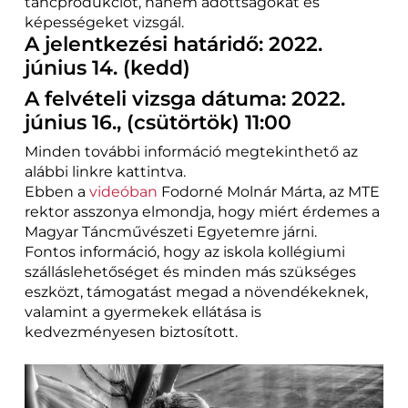
táncprodukciót, hanem adottságokat és
képességeket vizsgál.
A jelentkezési határidő: 2022.
június 14. (kedd)
A felvételi vizsga dátuma: 2022.
június 16., (csütörtök) 11:00
Minden további információ megtekinthető az
alábbi linkre kattintva.
Ebben a
videóban
Fodorné Molnár Márta, az MTE
rektor asszonya elmondja, hogy miért érdemes a
Magyar Táncművészeti Egyetemre járni.
Fontos információ, hogy az iskola kollégiumi
szálláslehetőséget és minden más szükséges
eszközt, támogatást megad a növendékeknek,
valamint a gyermekek ellátása is
kedvezményesen biztosított.