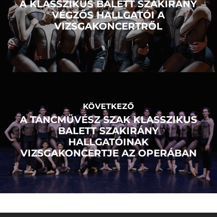
A KLASSZIKUS BALETT SZAKIRÁNY
VÉGZŐS HALLGATÓI A
VIZSGAKONCERTRŐL
KÖVETKEZŐ
A TÁNCMŰVÉSZ SZAK KLASSZIKUS
BALETT SZAKIRÁNY
HALLGATÓINAK
VIZSGAKONCERTJE AZ OPERÁBAN