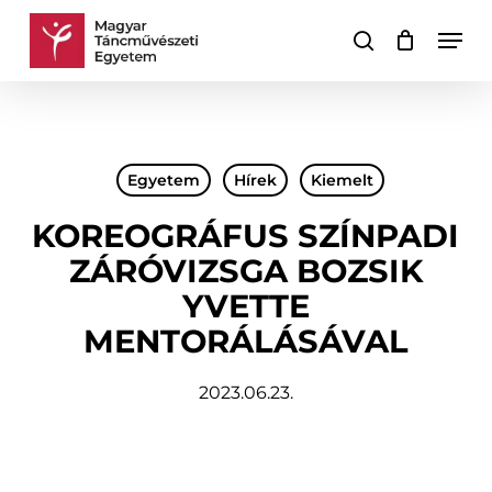
Skip
Men
to
keresés
Kosár
Kosár
main
bezárása
content
Egyetem
Hírek
Kiemelt
KOREOGRÁFUS SZÍNPADI
ZÁRÓVIZSGA BOZSIK
YVETTE
MENTORÁLÁSÁVAL
2023.06.23.