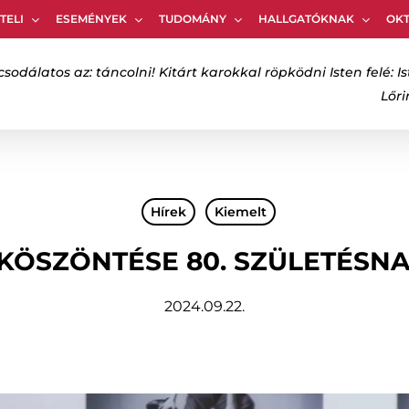
TELI
ESEMÉNYEK
TUDOMÁNY
HALLGATÓKNAK
OK
Kosár
csodálatos az: táncolni! Kitárt karokkal röpködni Isten felé: Is
Lőr
bezáráshoz
Hírek
Kiemelt
KÖSZÖNTÉSE 80. SZÜLETÉSN
2024.09.22.