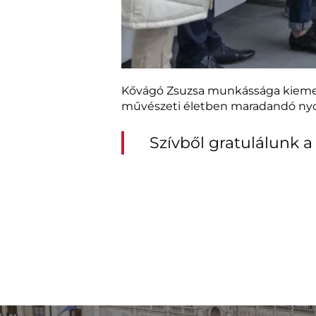
Kővágó Zsuzsa munkássága kiemelke
művészeti életben maradandó ny
Szívből gratulálunk a