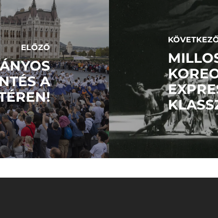
KÖVETKEZ
ELŐZŐ
MILLO
VÁNYOS
KOREO
NTÉS A
EXPRE
TÉREN!
KLASS