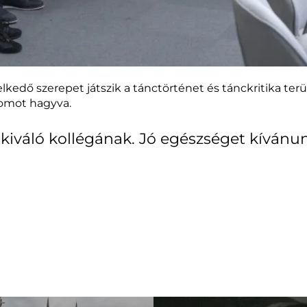
dő szerepet játszik a tánctörténet és tánckritika terü
omot hagyva.
 kiváló kollégának. Jó egészséget kívánu