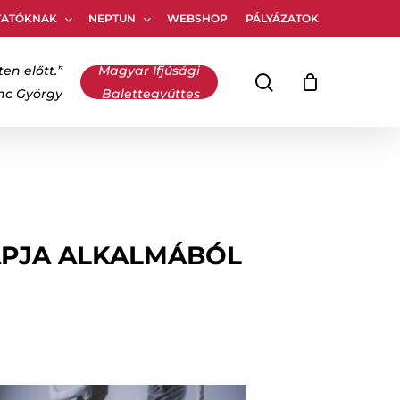
TATÓKNAK
NEPTUN
WEBSHOP
PÁLYÁZATOK
Kosár
bezárása
ten előtt.”
Magyar Ifjúsági
keresés
inc György
Balettegyüttes
APJA ALKALMÁBÓL