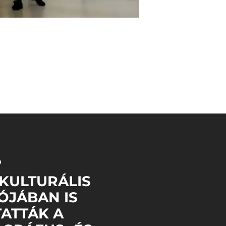
Ő
 KULTURÁLIS
ÓJÁBAN IS
ATTÁK A