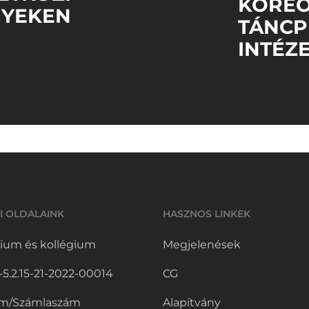
KOREO
NYEKEN
TÁNCP
INTÉZ
I OLDALAINK
HASZNOS LINKEK
ium és kollégium
Megjelenések
.2.15-21-2022-00014
CG
m/Számlaszám
Alapítvány