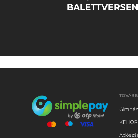
BALETTVERSE
TOVÁBB
Gimnáz
KEHOP-5
Adószá