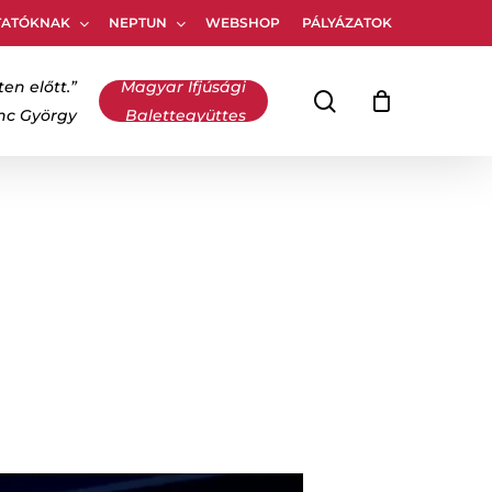
TATÓKNAK
NEPTUN
WEBSHOP
PÁLYÁZATOK
Kosár
bezárása
ten előtt.”
Magyar Ifjúsági
keresés
inc György
Balettegyüttes