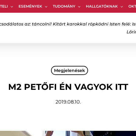
TELI
ESEMÉNYEK
TUDOMÁNY
HALLGATÓKNAK
OK
Kosár
csodálatos az: táncolni! Kitárt karokkal röpködni Isten felé: Is
Lőr
bezáráshoz
Megjelenések
M2 PETŐFI ÉN VAGYOK ITT
2019.08.10.