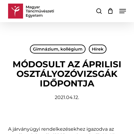
Skip
Men
to
keresés
Kosár
Kosár
main
bezárása
content
Gimnázium, kollégium
Hírek
MÓDOSULT AZ ÁPRILISI
OSZTÁLYOZÓVIZSGÁK
IDŐPONTJA
2021.04.12.
A járványügyi rendelkezésekhez igazodva az