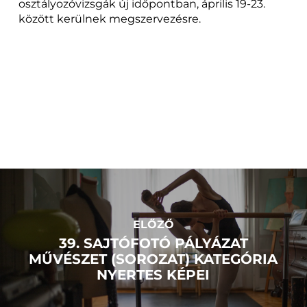
osztályozóvizsgák új időpontban, április 19-23.
között kerülnek megszervezésre.
ELŐZŐ
39. SAJTÓFOTÓ PÁLYÁZAT
MŰVÉSZET (SOROZAT) KATEGÓRIA
NYERTES KÉPEI