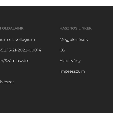
I OLDALAINK
HASZNOS LINKEK
ium és kollégium
Megjelenések
.2.15-21-2022-00014
CG
m/Számlaszám
Alapítvány
Impresszum
vészet