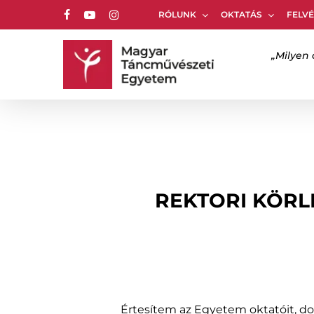
Skip
RÓLUNK
OKTATÁS
FELVÉ
to
facebook
youtube
instagram
main
content
„Milyen 
Nyomj ENTER-t a kereséshez vagy ESC-et a 
REKTORI KÖRL
Értesítem az Egyetem oktatóit, do