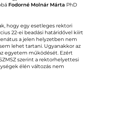
ábbá
Fodorné Molnár Márta
PhD
k, hogy egy esetleges rektori
us 22-ei beadási határidővel kiírt
szenátus a jelen helyzetben nem
 sem lehet tartani. Ugyanakkor az
i az egyetem működését. Ezért
SZMSZ szerint a rektorhelyettesi
egységek élén változás nem