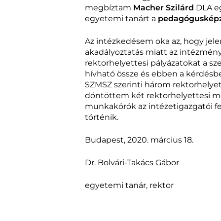
megbíztam
Macher Szilárd
DLA eg
egyetemi tanárt a
pedagógusképzé
Az intézkedésem oka az, hogy jele
akadályoztatás miatt az intézmény 
rektorhelyettesi pályázatokat a s
hívható össze és ebben a kérdésben
SZMSZ szerinti három rektorhelyet
döntöttem két rektorhelyettesi meg
munkakörök az intézetigazgatói fe
történik.
Budapest, 2020. március 18.
Dr. Bolvári-Takács Gábor
egyetemi tanár, rektor