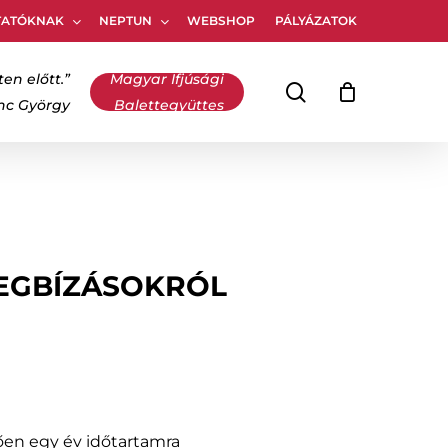
TATÓKNAK
NEPTUN
WEBSHOP
PÁLYÁZATOK
Kosár
bezárása
ten előtt.”
Magyar Ifjúsági
keresés
inc György
Balettegyüttes
MEGBÍZÁSOKRÓL
dően egy év időtartamra