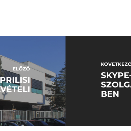
KÖVETKEZ
ELŐZŐ
SKYPE
PRILISI
SZOLG
VÉTELI
BEN