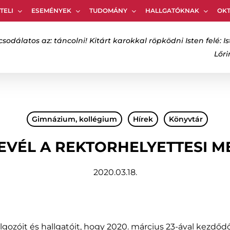
TELI
ESEMÉNYEK
TUDOMÁNY
HALLGATÓKNAK
OK
Kosár
csodálatos az: táncolni! Kitárt karokkal röpködni Isten felé: Is
Lőr
bezáráshoz
Gimnázium, kollégium
Hírek
Könyvtár
EVÉL A REKTORHELYETTESI 
2020.03.18.
lgozóit és hallgatóit, hogy 2020. március 23-ával kezdő