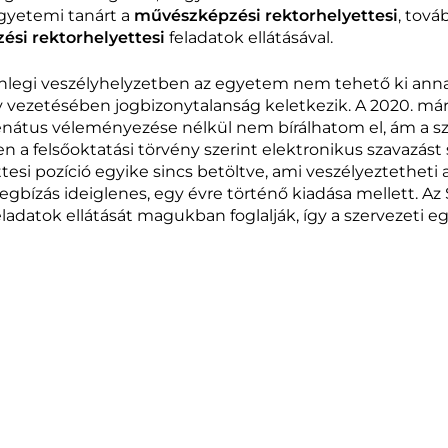
yetemi tanárt a
művészképzési rektorhelyettesi
, tov
si rektorhelyettesi
feladatok ellátásával.
nlegi veszélyhelyzetben az egyetem nem tehető ki anna
vezetésében jogbizonytalanság keletkezik. A 2020. márci
zenátus véleményezése nélkül nem bírálhatom el, ám a 
 a felsőoktatási törvény szerint elektronikus szavazást
tesi pozíció egyike sincs betöltve, ami veszélyeztethet
bízás ideiglenes, egy évre történő kiadása mellett. Az 
ladatok ellátását magukban foglalják, így a szervezeti 