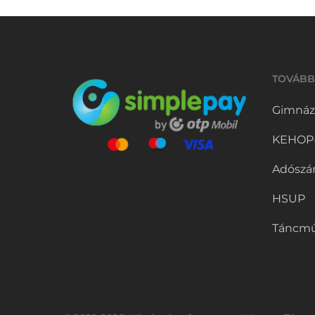
TOVÁBB
Gimnáz
KEHOP-5
Adószá
HSUP
Táncmű