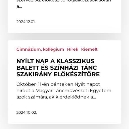
a…
2024.12.01.
Nyílt
nap
Gimnázium, kollégium
Hírek
Kiemelt
a
NYÍLT NAP A KLASSZIKUS
klasszikus
BALETT ÉS SZÍNHÁZI TÁNC
balett
SZAKIRÁNY ELŐKÉSZÍTŐRE
és
színházi
Október 11-én pénteken Nyílt napot
tánc
hirdet a Magyar Táncművészeti Egyetem
szakirány
azok számára, akik érdeklődnek a…
előkészítőre
2024.10.02.