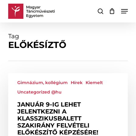
Skip
Men
to
keresés
Kosár
Kosár
main
bezárása
content
Tag
ELŐKÉSÍZTŐ
Január
9-
Gimnázium, kollégium
Hírek
Kiemelt
ig
Uncategorized @hu
lehet
jelentkezni
JANUÁR 9-IG LEHET
a
JELENTKEZNI A
klasszikusbalett
KLASSZIKUSBALETT
szakirány
SZAKIRÁNY FELVÉTELI
felvételi
ELŐKÉSZÍTŐ KÉPZÉSÉRE!