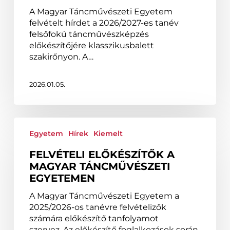
előkészítő
képzésére!
A Magyar Táncművészeti Egyetem
felvételt hírdet a 2026/2027-es tanév
felsőfokú táncművészképzés
előkészítőjére klasszikusbalett
szakirőnyon. A…
2026.01.05.
Felvételi
előkészítők
Egyetem
Hírek
Kiemelt
a
FELVÉTELI ELŐKÉSZÍTŐK A
Magyar
MAGYAR TÁNCMŰVÉSZETI
Táncművészeti
EGYETEMEN
Egyetemen
A Magyar Táncművészeti Egyetem a
2025/2026-os tanévre felvételizők
számára előkészítő tanfolyamot
szervez. Az előkészítő foglalkozások során