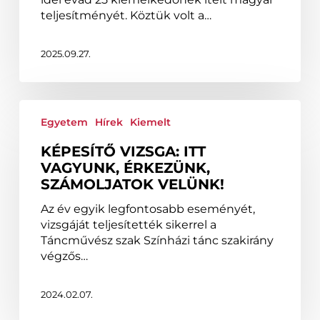
Táncművészeti
teljesítményét. Köztük volt a…
Egyetemre
2025.09.27.
Képesítő
vizsga:
Egyetem
Hírek
Kiemelt
Itt
KÉPESÍTŐ VIZSGA: ITT
vagyunk,
VAGYUNK, ÉRKEZÜNK,
érkezünk,
SZÁMOLJATOK VELÜNK!
számoljatok
velünk!
Az év egyik legfontosabb eseményét,
vizsgáját teljesítették sikerrel a
Táncművész szak Színházi tánc szakirány
végzős…
2024.02.07.