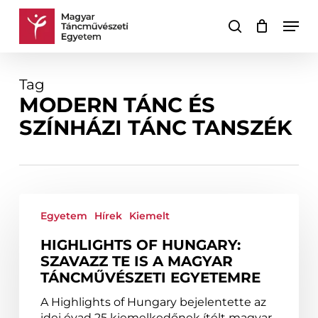
Skip
Men
to
keresés
Kosár
Kosár
main
bezárása
content
Tag
MODERN TÁNC ÉS
SZÍNHÁZI TÁNC TANSZÉK
Highlights
of
Egyetem
Hírek
Kiemelt
Hungary:
HIGHLIGHTS OF HUNGARY:
Szavazz
SZAVAZZ TE IS A MAGYAR
Te
TÁNCMŰVÉSZETI EGYETEMRE
is
a
A Highlights of Hungary bejelentette az
Magyar
idei évad 25 kiemelkedőnek ítélt magyar