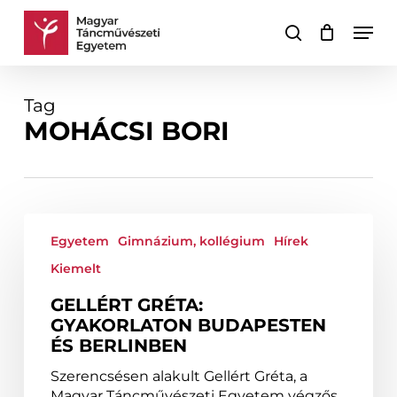
Skip
Men
to
keresés
Kosár
Kosár
main
bezárása
content
Tag
MOHÁCSI BORI
Gellért
Gréta:
Egyetem
Gimnázium, kollégium
Hírek
Gyakorlaton
Kiemelt
Budapesten
és
GELLÉRT GRÉTA:
Berlinben
GYAKORLATON BUDAPESTEN
ÉS BERLINBEN
Szerencsésen alakult Gellért Gréta, a
Magyar Táncművészeti Egyetem végzős