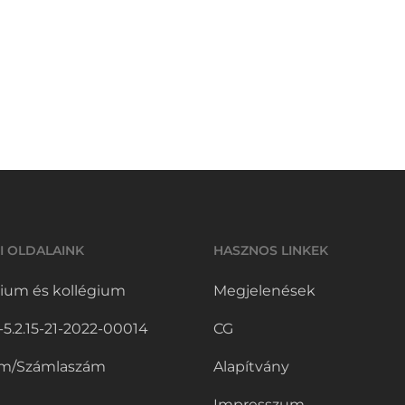
I OLDALAINK
HASZNOS LINKEK
ium és kollégium
Megjelenések
.2.15-21-2022-00014
CG
m/Számlaszám
Alapítvány
Impresszum