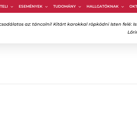
TELI
ESEMÉNYEK
TUDOMÁNY
HALLGATÓKNAK
OK
Kosár
csodálatos az: táncolni! Kitárt karokkal röpködni Isten felé: Is
Lőr
bezáráshoz