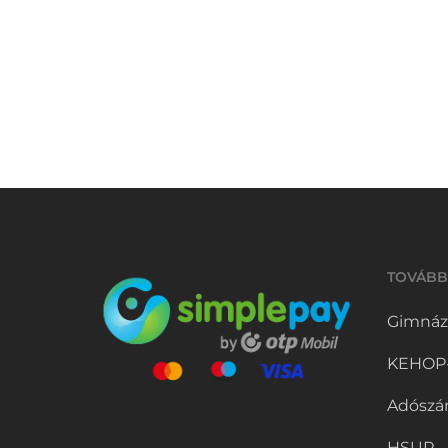
NEUMANN ILONA
Elhunyt Neumann Ilona, a Magyar
Táncművészeti Egyetem oktatója. A
korábbi balerina, táncpedagógus 70
éves volt.
2022.07.19.
TOVÁBB
Gimnáz
KEHOP-5
Adószá
HSUP