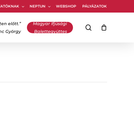
TATÓKNAK
NEPTUN
WEBSHOP
PÁLYÁZATOK
Kosár
bezárása
ten előtt.”
Magyar Ifjúsági
keresés
inc György
Balettegyüttes