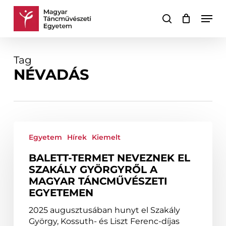
Skip
Men
to
keresés
Kosár
Kosár
main
bezárása
content
Tag
NÉVADÁS
Balett-
termet
Egyetem
Hírek
Kiemelt
neveznek
BALETT-TERMET NEVEZNEK EL
el
SZAKÁLY GYÖRGYRŐL A
Szakály
MAGYAR TÁNCMŰVÉSZETI
Györgyről
EGYETEMEN
a
Magyar
2025 augusztusában hunyt el Szakály
Táncművészeti
György, Kossuth- és Liszt Ferenc-díjas