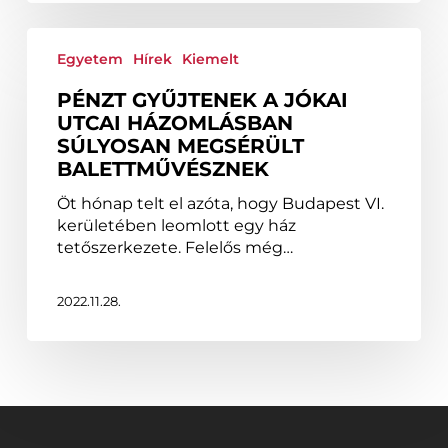
Pénzt
gyűjtenek
Egyetem
Hírek
Kiemelt
a
PÉNZT GYŰJTENEK A JÓKAI
Jókai
UTCAI HÁZOMLÁSBAN
utcai
SÚLYOSAN MEGSÉRÜLT
házomlásban
BALETTMŰVÉSZNEK
súlyosan
megsérült
Öt hónap telt el azóta, hogy Budapest VI.
balettművésznek
kerületében leomlott egy ház
tetőszerkezete. Felelős még…
2022.11.28.