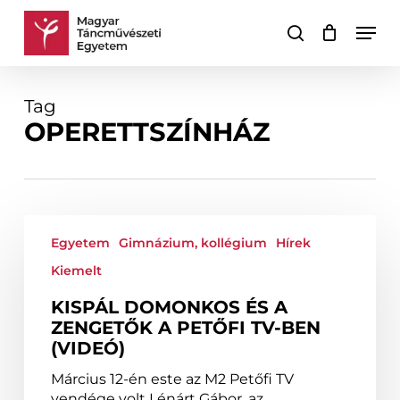
Skip
Men
to
keresés
Kosár
Kosár
main
bezárása
content
Tag
OPERETTSZÍNHÁZ
Kispál
Domonkos
Egyetem
Gimnázium, kollégium
Hírek
és
Kiemelt
a
Zengetők
KISPÁL DOMONKOS ÉS A
a
ZENGETŐK A PETŐFI TV-BEN
Petőfi
(VIDEÓ)
TV-
Március 12-én este az M2 Petőfi TV
ben
vendége volt Lénárt Gábor, az