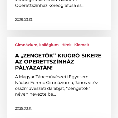
(VIDEÓ)
Operettszínház koreográfusa és…
2025.03.13.
A
„Zengetők”
Gimnázium, kollégium
Hírek
Kiemelt
kiugró
A „ZENGETŐK” KIUGRÓ SIKERE
sikere
AZ OPERETTSZÍNHÁZ
az
PÁLYÁZATÁN!
Operettszínház
pályázatán!
A Magyar Táncművészeti Egyetem
Nádasi Ferenc Gimnáziuma, János vitéz
összművészeti darabját, "Zengetők"
néven nevezte be…
2025.03.11.