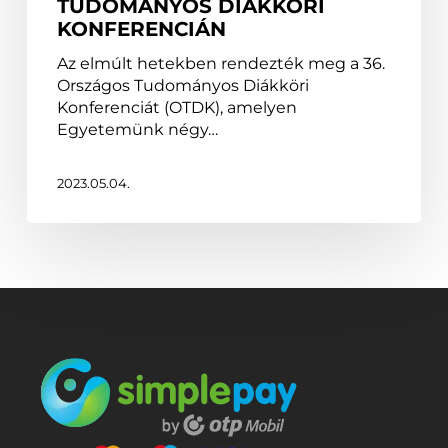
TUDOMÁNYOS DIÁKKÖRI
Diákköri
KONFERENCIÁN
Konferencián
Az elmúlt hetekben rendezték meg a 36.
Országos Tudományos Diákköri
Konferenciát (OTDK), amelyen
Egyetemünk négy…
2023.05.04.