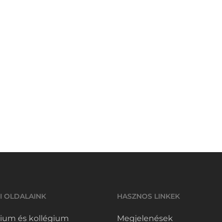
I OLDALAINK
HASZNOS LINKEK
ium és kollégium
Megjelenések