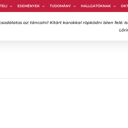
TELI
ESEMÉNYEK
TUDOMÁNY
HALLGATÓKNAK
OK
Kosár
csodálatos az: táncolni! Kitárt karokkal röpködni Isten felé: Is
Lőr
bezáráshoz