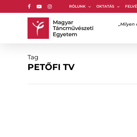
Skip
RÓLUNK
OKTATÁS
FELVÉ
to
facebook
youtube
instagram
main
content
„Milyen 
Nyomj ENTER-t a kereséshez vagy ESC-et a 
Tag
PETŐFI TV
Kispál
Domonkos
Egyetem
Gimnázium, kollégium
Hírek