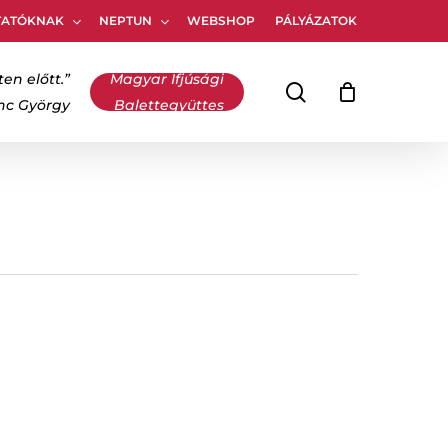
TATÓKNAK
NEPTUN
WEBSHOP
PÁLYÁZATOK
Kosár
bezárása
ten előtt.”
Magyar Ifjúsági
keresés
inc György
Balettegyüttes