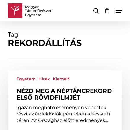
Skip
Men
to
keresés
Kosár
Kosár
main
bezárása
content
Tag
REKORDÁLLÍTÁS
Nézd
meg
Egyetem
Hírek
Kiemelt
a
NÉZD MEG A NÉPTÁNCREKORD
néptáncrekord
ELSŐ RÖVIDFILMJÉT
első
rövidfilmjét
Igazán megható eseményen vehettek
részt az érdeklődők pénteken a Kossuth
téren. Az Országház előtt eredményes…