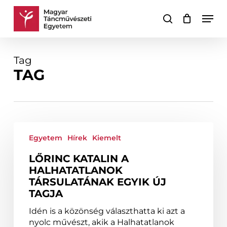
Skip
Men
to
keresés
Kosár
Kosár
main
bezárása
content
Tag
TAG
Lőrinc
Katalin
Egyetem
Hírek
Kiemelt
a
LŐRINC KATALIN A
Halhatatlanok
HALHATATLANOK
Társulatának
TÁRSULATÁNAK EGYIK ÚJ
egyik
TAGJA
új
tagja
Idén is a közönség választhatta ki azt a
nyolc művészt, akik a Halhatatlanok