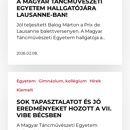
A MAGYAR TÁNCMŰVÉSZETI
a
EGYETEM HALLGATÓJÁRA
Magyar
LAUSANNE-BAN!
Táncművészeti
Egyetem
Jól teljesített Balog Márton a Prix de
hallgatójára
Lausanne balettversenyen. A Magyar
Lausanne-
Táncművészeti Egyetem hallgatója a…
ban!
2026.02.08.
Sok
tapasztalatot
Egyetem
Gimnázium, kollégium
Hírek
és
Kiemelt
jó
eredményeket
SOK TAPASZTALATOT ÉS JÓ
hozott
EREDMÉNYEKET HOZOTT A VII.
a
VIBE BÉCSBEN
VII.
A Magyar Táncművészeti Egyetem
VIBE