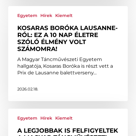
Kosaras
Boróka
Egyetem
Hírek
Kiemelt
Lausanne-
KOSARAS BORÓKA LAUSANNE-
ról:
RÓL: EZ A 10 NAP ÉLETRE
Ez
SZÓLÓ ÉLMÉNY VOLT
a
SZÁMOMRA!
10
nap
A Magyar Táncművészeti Egyetem
életre
hallgatója, Kosaras Boróka is részt vett a
szóló
Prix de Lausanne balettverseny…
élmény
volt
számomra!
2026.02.18.
A
legjobbak
Egyetem
Hírek
Kiemelt
is
A LEGJOBBAK IS FELFIGYELTEK
felfigyeltek