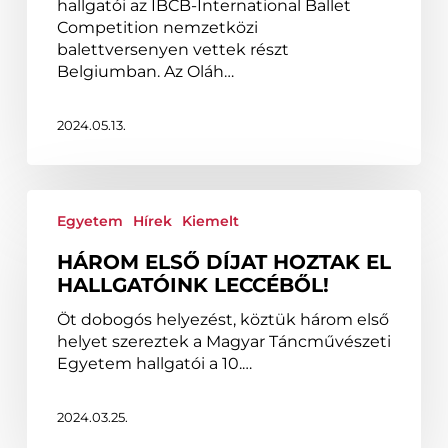
hallgatói az IBCB-International Ballet
Competition nemzetközi
balettversenyen vettek részt
Belgiumban. Az Oláh…
2024.05.13.
Három
első
Egyetem
Hírek
Kiemelt
díjat
HÁROM ELSŐ DÍJAT HOZTAK EL
hoztak
HALLGATÓINK LECCÉBŐL!
el
hallgatóink
Öt dobogós helyezést, köztük három első
Leccéből!
helyet szereztek a Magyar Táncművészeti
Egyetem hallgatói a 10.…
2024.03.25.