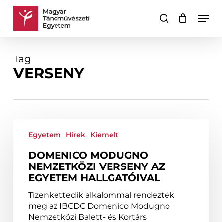
Skip
Men
to
keresés
Kosár
Kosár
main
bezárása
content
Tag
VERSENY
Domenico
Modugno
Egyetem
Hírek
Kiemelt
Nemzetközi
DOMENICO MODUGNO
verseny
NEMZETKÖZI VERSENY AZ
az
EGYETEM HALLGATÓIVAL
Egyetem
hallgatóival
Tizenkettedik alkalommal rendezték
meg az IBCDC Domenico Modugno
Nemzetközi Balett- és Kortárs