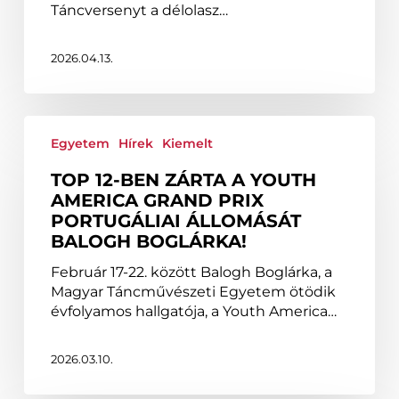
Táncversenyt a délolasz…
2026.04.13.
Top
12-
Egyetem
Hírek
Kiemelt
ben
TOP 12-BEN ZÁRTA A YOUTH
zárta
AMERICA GRAND PRIX
a
PORTUGÁLIAI ÁLLOMÁSÁT
Youth
BALOGH BOGLÁRKA!
America
Grand
Február 17-22. között Balogh Boglárka, a
Prix
Magyar Táncművészeti Egyetem ötödik
portugáliai
évfolyamos hallgatója, a Youth America…
állomását
Balogh
Boglárka!
2026.03.10.