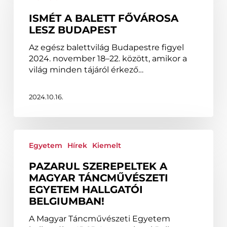
fővárosa
lesz
ISMÉT A BALETT FŐVÁROSA
Budapest
LESZ BUDAPEST
Az egész balettvilág Budapestre figyel
2024. november 18–22. között, amikor a
világ minden tájáról érkező…
2024.10.16.
Pazarul
szerepeltek
Egyetem
Hírek
Kiemelt
a
PAZARUL SZEREPELTEK A
Magyar
MAGYAR TÁNCMŰVÉSZETI
Táncművészeti
EGYETEM HALLGATÓI
Egyetem
BELGIUMBAN!
hallgatói
Belgiumban!
A Magyar Táncművészeti Egyetem