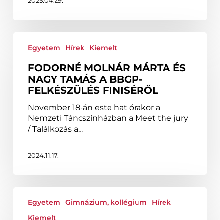
2025.04.29.
Fodorné
Molnár
Egyetem
Hírek
Kiemelt
Márta
FODORNÉ MOLNÁR MÁRTA ÉS
és
NAGY TAMÁS A BBGP-
Nagy
FELKÉSZÜLÉS FINISÉRŐL
Tamás
a
November 18-án este hat órakor a
BBGP-
Nemzeti Táncszínházban a Meet the jury
felkészülés
/ Találkozás a…
finiséről
2024.11.17.
Ismét
a
Egyetem
Gimnázium, kollégium
Hírek
balett
Kiemelt