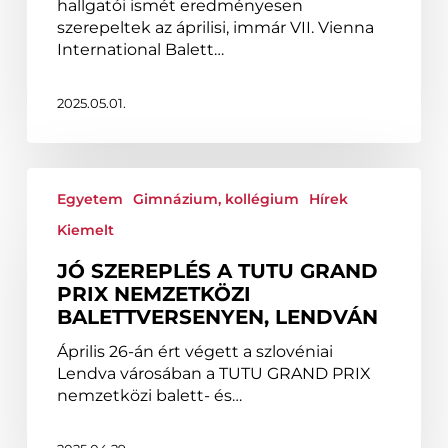
hallgatói ismét eredményesen
Bécsben
szerepeltek az áprilisi, immár VII. Vienna
International Balett…
2025.05.01.
Jó
szereplés
Egyetem
Gimnázium, kollégium
Hírek
a
Kiemelt
TUTU
Grand
JÓ SZEREPLÉS A TUTU GRAND
Prix
PRIX NEMZETKÖZI
Nemzetközi
BALETTVERSENYEN, LENDVÁN
Balettversenyen,
Április 26-án ért végett a szlovéniai
Lendván
Lendva városában a TUTU GRAND PRIX
nemzetközi balett- és…