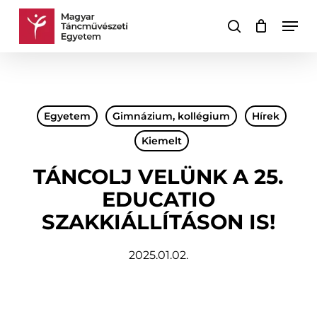
Skip
Men
to
keresés
Kosár
Kosár
main
bezárása
content
Egyetem
Gimnázium, kollégium
Hírek
Kiemelt
TÁNCOLJ VELÜNK A 25.
EDUCATIO
SZAKKIÁLLÍTÁSON IS!
2025.01.02.