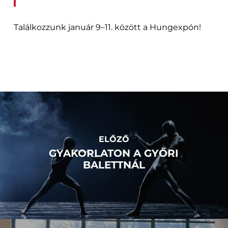
Találkozzunk január 9–11. között a Hungexpón!
ELŐZŐ
GYAKORLATON A GYŐRI
BALETTNÁL