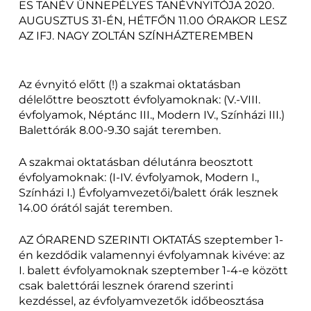
ES TANÉV ÜNNEPÉLYES TANÉVNYITÓJA 2020.
AUGUSZTUS 31-ÉN, HÉTFŐN 11.00 ÓRAKOR LESZ
AZ IFJ. NAGY ZOLTÁN SZÍNHÁZTEREMBEN
Az évnyitó előtt (!) a szakmai oktatásban
délelőttre beosztott évfolyamoknak: (V.-VIII.
évfolyamok, Néptánc III., Modern IV., Színházi III.)
Balettórák 8.00-9.30 saját teremben.
A szakmai oktatásban délutánra beosztott
évfolyamoknak: (I-IV. évfolyamok, Modern I.,
Színházi I.) Évfolyamvezetői/balett órák lesznek
14.00 órától saját teremben.
AZ ÓRAREND SZERINTI OKTATÁS szeptember 1-
én kezdődik valamennyi évfolyamnak kivéve: az
I. balett évfolyamoknak szeptember 1-4-e között
csak balettórái lesznek órarend szerinti
kezdéssel, az évfolyamvezetők időbeosztása