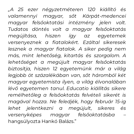
„A 25 ezer négyzetméteren 120 kiállító és
valamennyi magyar, sőt Kárpát-medencei
magyar felsőoktatási intézmény jelen volt.
Tudatos döntés volt a magyar felsőoktatás
megújítása, hiszen így az egyetemek
versenyeznek a fiatalokért. Ezáltal sikeresek
lesznek a magyar fiatalok. A siker pedig nem
más, mint lehetőség, kitartás és szorgalom. A
lehetőséget a megújult magyar felsőoktatás
biztosítja, hiszen 12 egyetemünk már a világ
legjobb öt százalékában van, sőt háromból két
magyar egyetemista ilyen, a világ élvonalában
lévő egyetemen tanul. Educatio kiállítás sikere
remélhetőleg a felsőoktatás felvételi sikerét is
magával hozza. Ne feledjék, hogy február 15-ig
lehet jelentkezni a megújult, sikeres és
versenyképes magyar felsőoktatásba
–
hangsúlyozta Hankó Balázs.”