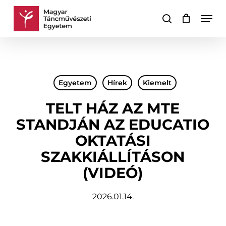
Skip
Men
to
keresés
Kosár
Kosár
main
bezárása
content
Egyetem
Hírek
Kiemelt
TELT HÁZ AZ MTE
STANDJÁN AZ EDUCATIO
OKTATÁSI
SZAKKIÁLLÍTÁSON
(VIDEÓ)
2026.01.14.