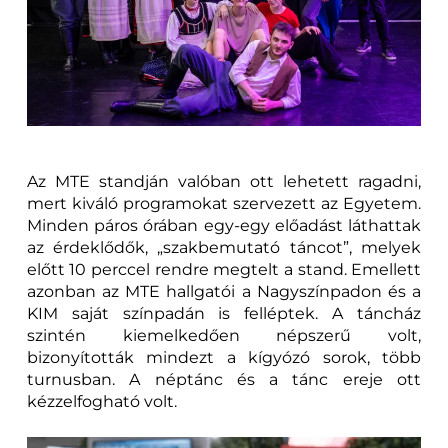
Az MTE standján valóban ott lehetett ragadni,
mert kiváló programokat szervezett az Egyetem.
Minden páros órában egy-egy előadást láthattak
az érdeklődők, „szakbemutató táncot”, melyek
előtt 10 perccel rendre megtelt a stand. Emellett
azonban az MTE hallgatói a Nagyszínpadon és a
KIM saját színpadán is felléptek. A táncház
szintén kiemelkedően népszerű volt,
bizonyították mindezt a kígyózó sorok, több
turnusban. A néptánc és a tánc ereje ott
kézzelfogható volt.