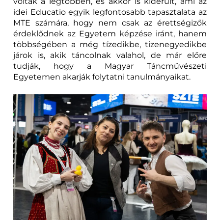
voltak a legtöbben, és akkor is kiderült, ami az
idei Educatio egyik legfontosabb tapasztalata az
MTE számára, hogy nem csak az érettségizők
érdeklődnek az Egyetem képzése iránt, hanem
többségében a még tízedikbe, tizenegyedikbe
járok is, akik táncolnak valahol, de már előre
tudják, hogy a Magyar Táncművészeti
Egyetemen akarják folytatni tanulmányaikat.