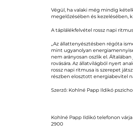
Végül, ha valaki még mindig kétel
megelőzésében és kezelésében, ké
A táplálékfelvétel rossz napi ritmu
„Az állattenyésztésben régóta isme
mint ugyanolyan energiamennyiség 
nem arányosan oszlik el. Általában 
rovására. Az állatvilágból nyert an
rossz napi ritmusa is szerepet ját
részben elosztott energiabevitel n
Szerző: Kohlné Papp Ildikó pszicho
Kohlné Papp Ildikó telefonon várja
2900