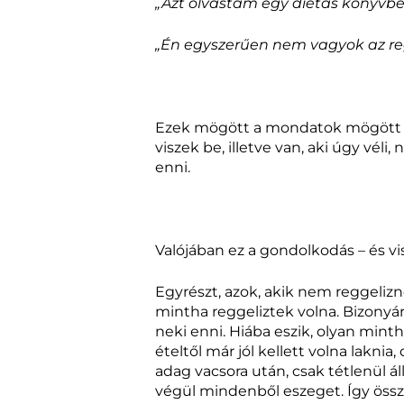
„Azt olvastam egy diétás könyvbe
„Én egyszerűen nem vagyok az regg
Ezek mögött a mondatok mögött az
viszek be, illetve van, aki úgy vél
enni.
Valójában ez a gondolkodás – és vise
Egyrészt, azok, akik nem reggelizn
mintha reggeliztek volna. Bizony
neki enni. Hiába eszik, olyan mint
ételtől már jól kellett volna lakni
adag vacsora után, csak tétlenül ál
végül mindenből eszeget. Így öss