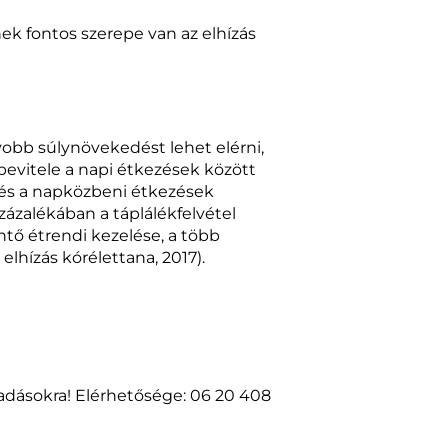
ek fontos szerepe van az elhízás
yobb súlynövekedést lehet elérni,
bevitele a napi étkezések között
li és a napközbeni étkezések
százalékában a táplálékfelvétel
ntő étrendi kezelése, a több
lhízás kórélettana, 2017).
sadásokra! Elérhetősége: 06 20 408