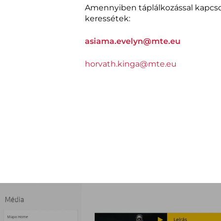
Amennyiben táplálkozással kapcso
keressétek:
asiama.evelyn@mte.eu
horvath.kinga@mte.eu