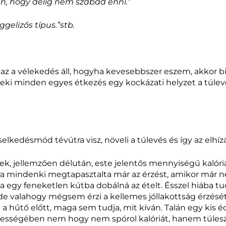
n, hogy délig nem szabad enni.”
elizős típus.”stb.
 a vélekedés áll, hogyha kevesebbszer eszem, akkor biz
i, neki minden egyes étkezés egy kockázati helyzet a túlev
lkedésmód tévútra visz, növeli a túlevés és így az elhízás
ek, jellemzően délután, este jelentős mennyiségű kalóriá
ára mindenki megtapasztalta már az érzést, amikor már 
ha egy feneketlen kútba dobálná az ételt. Ésszel hiába 
a, de valahogy mégsem érzi a kellemes jóllakottság érzésé
l a hűtő előtt, maga sem tudja, mit kíván. Talán egy kis é
zességében nem hogy nem spórol kalóriát, hanem túlesz