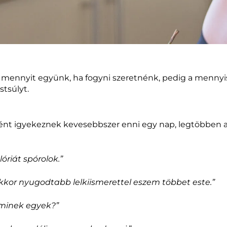
s mennyit együnk, ha fogyni szeretnénk, pedig a mennyi
stsúlyt.
ként igyekeznek kevesebbszer enni egy nap, legtöbben a
riát spórolok.”
kkor nyugodtabb lelkiismerettel eszem többet este.”
 minek egyek?”