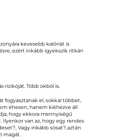
onyára kevesebb kalóriát is
ésre, ezért inkább igyekszik ritkán
 rizikóját. Több okból is.
t fogyasztanak el, sokkal többet,
nem éhesen, hanem kiéhezve áll
tudja, hogy ekkora mennyiségű
t. Ilyenkor van az, hogy egy rendes
deset?.. Vagy inkább sósat?..aztán
i magát.