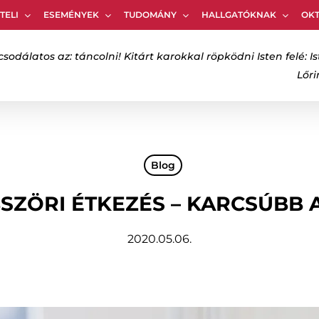
TELI
ESEMÉNYEK
TUDOMÁNY
HALLGATÓKNAK
OK
Kosár
csodálatos az: táncolni! Kitárt karokkal röpködni Isten felé: Is
Lőr
bezáráshoz
Blog
SZÖRI ÉTKEZÉS – KARCSÚBB 
2020.05.06.