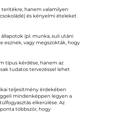
 terítékre, hanem valamilyen
. csokoládé) és kényelmi ételeket
llapotok (pl. munka, suli utáni
ülve esznek, vagy megszokták, hogy
em típus kérdése, hanem az
csak tudatos tervezéssel lehet
izikai teljesítmény érdekében
 reggeli mindenképpen legyen a
túlfogyasztás elkerülése. Az
aponta többször, hogy