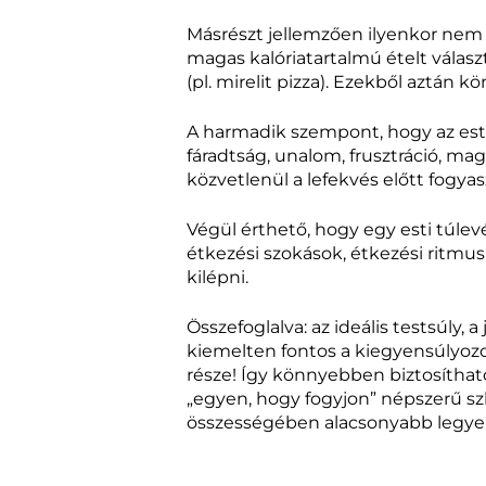
Másrészt jellemzően ilyenkor nem 
magas kalóriatartalmú ételt választ
(pl. mirelit pizza). Ezekből aztán 
A harmadik szempont, hogy az esti 
fáradtság, unalom, frusztráció, ma
közvetlenül a lefekvés előtt fogyas
Végül érthető, hogy egy esti túl
étkezési szokások, étkezési ritmus
kilépni.
Összefoglalva: az ideális testsúly,
kiemelten fontos a kiegyensúlyozo
része! Így könnyebben biztosítható
„egyen, hogy fogyjon” népszerű s
összességében alacsonyabb legyen 