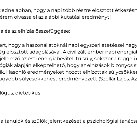
kedne abban, hogy a napi több részre elosztott étkezésn
rem olvassa el az alábbi kutatási eredményt!
sa és az elhízás összefüggése:
rt, hogy a haszonállatoknál napi egyszeri etetéssel nag
elosztott adagolásával. A civilizált ember napi energia
jellemző az esti energiabeviteli túlsúly, sokszor a regge
alógiák alapján elképzelhető, hogy az elhízások bizonyos 
szik. Hasonló eredményeket hozott elhízottak súlycsökke
agyobb súlycsökkenést eredményezett (Szollár Lajos: Az e
lógus, dietetikus
 a tanulók és szülők jelentkezését a pszichológiai tanác