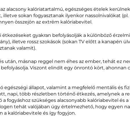
az alacsony kalóriatartalmú, egészséges ételek kerülnek
, illetve sokan fogyasztanak ilyenkor nassolnivalókat (pl
könnyen összejön az extrém kalóriabevitel.
étkezéseket gyakran befolyásolják a különböző érzelmi á
gány), illetve rossz szokások (sokan TV előtt a kanapén 
ztanak valamit).
evés után, másnap reggel nem éhes az ember, tehát ez n
 befolyásolja. Viszont elindít egy önrontó kört, ahonnan 
 a jó egészségi állapot, valamint a megfelelő mentális és f
tt, napi, több részletben történő étkezés, amelynek a
 a fogyáshoz szükséges alacsonyabb kalóriabevitel és a 
zlogen tehát valójában úgy értelmezhető, hogy egyen n
a kalóriabevitele és így fogyjon.