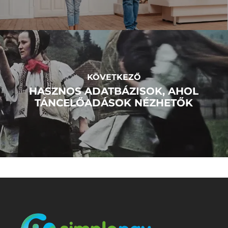
KÖVETKEZŐ
HASZNOS ADATBÁZISOK, AHOL
TÁNCELŐADÁSOK NÉZHETŐK