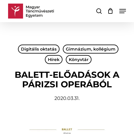
Skip
Men
to
keresés
Kosár
Kosár
main
bezárása
content
Digitális oktatás
Gimnázium, kollégium
Hírek
Könyvtár
BALETT-ELŐADÁSOK A
PÁRIZSI OPERÁBÓL
2020.03.31.