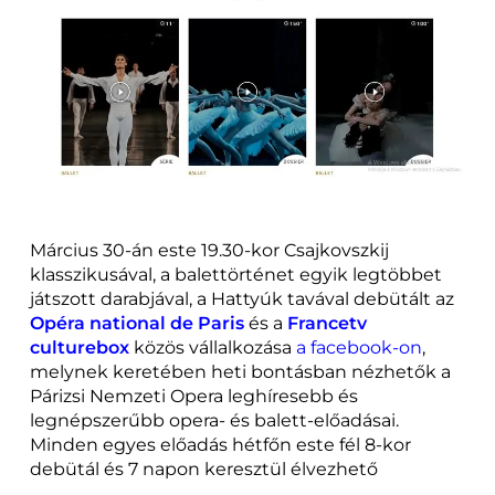
Március 30-án este 19.30-kor Csajkovszkij
klasszikusával, a balettörténet egyik legtöbbet
játszott darabjával, a Hattyúk tavával debütált az
Opéra national de Paris
és a
Francetv
culturebox
közös vállalkozása
a facebook-on
,
melynek keretében h
eti bontásban nézhetők a
Párizsi Nemzeti Opera leghíresebb és
legnépszerűbb opera- és balett-előadásai.
Minden egyes előadás hétfőn este fél 8-kor
debütál és 7 napon keresztül élvezhető