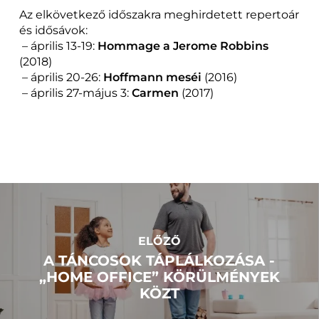
Az elkövetkező időszakra meghirdetett repertoár
és idősávok:
– á
prilis 13-19:
Hommage a Jerome Robbins
(2018)
– április 20-26:
Hoffmann meséi
(2016)
– április 27-május 3:
Carmen
(2017)
ELŐZŐ
A TÁNCOSOK TÁPLÁLKOZÁSA -
„HOME OFFICE” KÖRÜLMÉNYEK
KÖZT