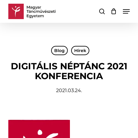
Skip
Men
to
keresés
Kosár
Kosár
main
bezárása
content
Blog
Hírek
DIGITÁLIS NÉPTÁNC 2021
KONFERENCIA
2021.03.24.