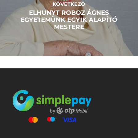
KÖVETKEZŐ
ELHUNYT ROBOZ ÁGNES
EGYETEMÜNK EGYIK ALAPÍTÓ
MESTERE