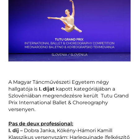
A Magyar Táncművészeti Egyetem négy
hallgatója is
I. díjat
kapott kategóriájában a
Szlovéniában megrendezésre került Tutu Grand
Prix International Ballet & Choreography
versenyen.
Pas de deux professional:
I. díj –
Dobra Janka, Kökény-Hámori Kamill
Klasszikus versenyszám: Harlequinade (felkészítő