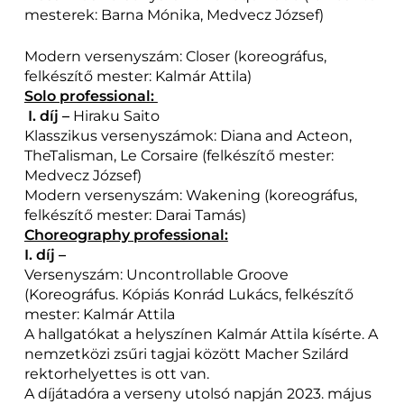
mesterek: Barna Mónika, Medvecz József)
Modern versenyszám: Closer (koreográfus,
felkészítő mester: Kalmár Attila)
Solo professional:
I. díj –
Hiraku Saito
Klasszikus versenyszámok: Diana and Acteon,
TheTalisman, Le Corsaire (felkészítő mester:
Medvecz József)
Modern versenyszám: Wakening (koreográfus,
felkészítő mester: Darai Tamás)
Choreography professional:
I. díj –
Versenyszám: Uncontrollable Groove
(Koreográfus. Kópiás Konrád Lukács, felkészítő
mester: Kalmár Attila
A hallgatókat a helyszínen Kalmár Attila kísérte. A
nemzetközi zsűri tagjai között Macher Szilárd
rektorhelyettes is ott van.
A díjátadóra a verseny utolsó napján 2023. május