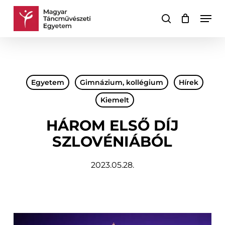
Skip
Men
to
keresés
Kosár
Kosár
main
bezárása
content
Egyetem
Gimnázium, kollégium
Hírek
Kiemelt
HÁROM ELSŐ DÍJ
SZLOVÉNIÁBÓL
2023.05.28.