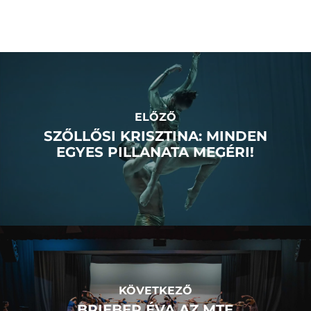
ELŐZŐ
SZŐLLŐSI KRISZTINA: MINDEN
EGYES PILLANATA MEGÉRI!
KÖVETKEZŐ
BRIEBER ÉVA AZ MTE