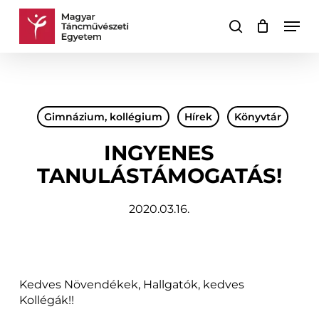
Skip
Men
to
keresés
Kosár
Kosár
main
bezárása
content
Gimnázium, kollégium
Hírek
Könyvtár
INGYENES
TANULÁSTÁMOGATÁS!
2020.03.16.
Kedves Növendékek, Hallgatók, kedves
Kollégák!!