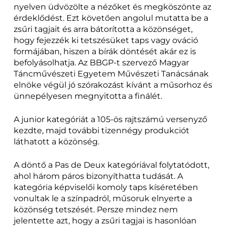
nyelven üdvözölte a nézőket és megköszönte az
érdeklődést. Ezt követően angolul mutatta be a
zsűri tagjait és arra bátorította a közönséget,
hogy fejezzék ki tetszésüket taps vagy ováció
formájában, hiszen a bírák döntését akár ez is
befolyásolhatja. Az BBGP-t szervező Magyar
Táncművészeti Egyetem Művészeti Tanácsának
elnöke végül jó szórakozást kívánt a műsorhoz és
ünnepélyesen megnyitotta a finálét.
A junior kategóriát a 105-ös rajtszámú versenyző
kezdte, majd további tizennégy produkciót
láthatott a közönség.
A döntő a Pas de Deux kategóriával folytatódott,
ahol három páros bizonyíthatta tudását. A
kategória képviselői komoly taps kíséretében
vonultak le a színpadról, műsoruk elnyerte a
közönség tetszését. Persze mindez nem
jelentette azt, hogy a zsűri tagjai is hasonlóan