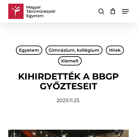
Skip
Men
to
keresés
Kosár
Kosár
main
bezárása
content
Egyetem
Gimnázium, kollégium
Hírek
Kiemelt
KIHIRDETTÉK A BBGP
GYŐZTESEIT
2023.11.23.