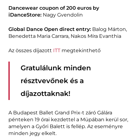
Dancewear coupon of 200 euros by
iDanceStore:
Nagy Gvendolin
Global Dance Open direct entry:
Balog Márton,
Benedetta Maria Carrara, Nakos Míra Evanthia
Az összes díjazott
ITT
megtekinthető
Gratulálunk minden
résztvevőnek és a
díjazottaknak!
A Budapest Ballet Grand Prix-t záró Gálára
pénteken 19 órai kezdettel a Müpában kerül sor,
amelyen a Győri Balett is fellép. Az eseményre
minden jegy elkelt.