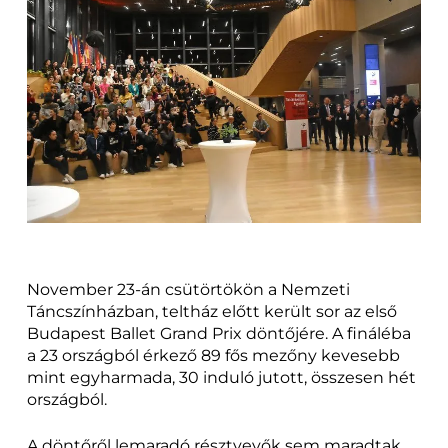
November 23-án csütörtökön a Nemzeti
Táncszínházban, teltház előtt került sor az első
Budapest Ballet Grand Prix döntőjére. A fináléba
a 23 országból érkező 89 fős mezőny kevesebb
mint egyharmada, 30 induló jutott, összesen hét
országból.
A döntőről lemaradó résztvevők sem maradtak