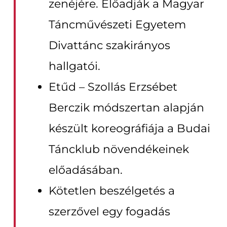
zenéjére. Előadják a Magyar
Táncművészeti Egyetem
Divattánc szakirányos
hallgatói.
Etűd – Szollás Erzsébet
Berczik módszertan alapján
készült koreográfiája a Budai
Táncklub növendékeinek
előadásában.
Kötetlen beszélgetés a
szerzővel egy fogadás