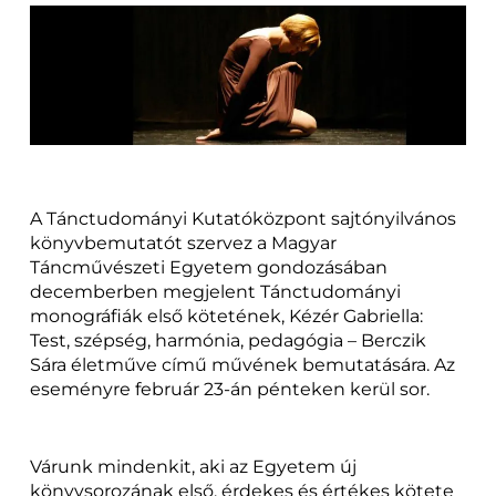
A Tánctudományi Kutatóközpont sajtónyilvános
könyvbemutatót szervez a Magyar
Táncművészeti Egyetem gondozásában
decemberben megjelent Tánctudományi
monográfiák első kötetének, Kézér Gabriella:
Test, szépség, harmónia, pedagógia – Berczik
Sára életműve című művének bemutatására. Az
eseményre február 23-án pénteken kerül sor.
Várunk mindenkit, aki az Egyetem új
könyvsorozának első, érdekes és értékes kötete