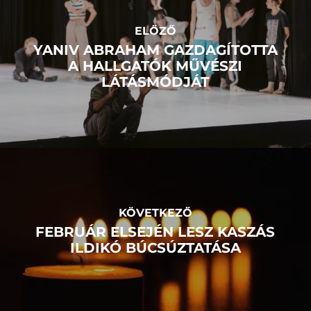
ELŐZŐ
YANIV ABRAHAM GAZDAGÍTOTTA
A HALLGATÓK MŰVÉSZI
LÁTÁSMÓDJÁT
KÖVETKEZŐ
FEBRUÁR ELSEJÉN LESZ KASZÁS
ILDIKÓ BÚCSÚZTATÁSA