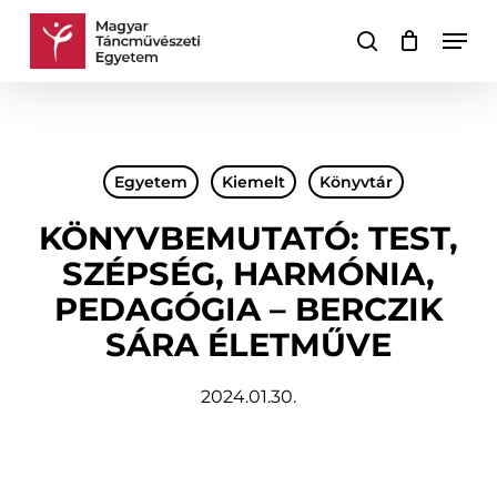
Skip
Men
to
keresés
Kosár
Kosár
main
bezárása
content
Egyetem
Kiemelt
Könyvtár
KÖNYVBEMUTATÓ: TEST,
SZÉPSÉG, HARMÓNIA,
PEDAGÓGIA – BERCZIK
SÁRA ÉLETMŰVE
2024.01.30.