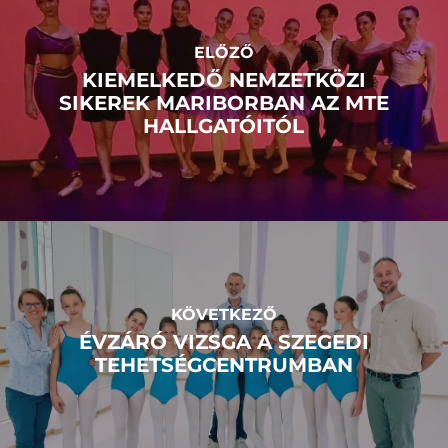
ELŐZŐ
KIEMELKEDŐ NEMZETKÖZI
SIKEREK MARIBORBAN AZ MTE
HALLGATÓITÓL
KÖVETKEZŐ
ÉVZÁRÓ VIZSGA A SZEGEDI
TEHETSÉGCENTRUMBAN