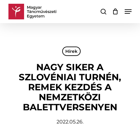
Skip
Men
to
keresés
Kosár
Kosár
main
bezárása
content
Hírek
NAGY SIKER A
SZLOVÉNIAI TURNÉN,
REMEK KEZDÉS A
NEMZETKÖZI
BALETTVERSENYEN
2022.05.26.